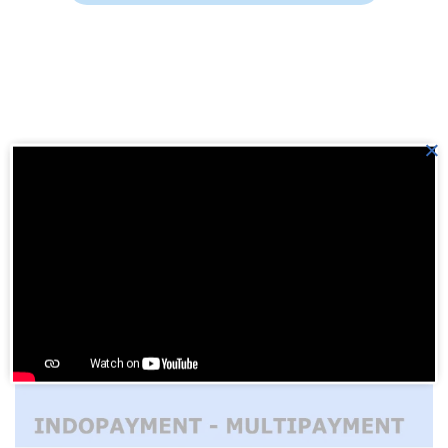
×
Previous Post
BN No. 345 DI MANA KAU DAPAT
Next Post
BN No. 343 YERUSALEM MULIA DAN KUDUS
Please
login
to join discussion