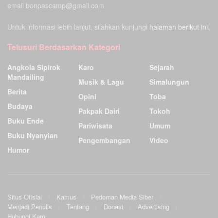
email bonpascamp@gmail.com
Untuk informasi lebih lanjut, silahkan kunjungi
halaman berikut ini.
Telusuri Berdasarkan Kategori
Angkola Sipirok
Karo
Sejarah
Mandailing
Musik & Lagu
Simalungun
Berita
Opini
Toba
Budaya
Pakpak Dairi
Tokoh
Buku Ende
Pariwisata
Umum
Buku Nyanyian
Pengembangan
Video
Humor
Situs Ofisial
Kamus
Pedoman Media Siber
Menjadi Penulis
Tentang
Donasi
Advertising
Hubungi Kami