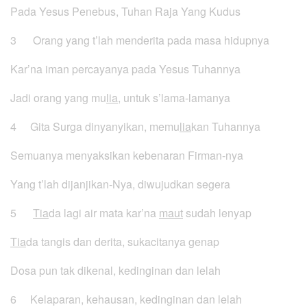
Pada Yesus Penebus, Tuhan Raja Yang Kudus
3 Orang yang t’lah menderita pada masa hidupnya
Kar’na iman percayanya pada Yesus Tuhannya
Jadi orang yang mu
lia
, untuk s’lama-lamanya
4 Gita Surga dinyanyikan, memu
lia
kan Tuhannya
Semuanya menyaksikan kebenaran Firman-nya
Yang t’lah dijanjikan-Nya, diwujudkan segera
5
Tia
da lagi air mata kar’na
maut
sudah lenyap
Tia
da tangis dan derita, sukacitanya genap
Dosa pun tak dikenal, kedinginan dan lelah
6 Kelaparan, kehausan, kedinginan dan lelah