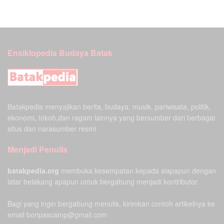
Ensiklopedia Budaya Batak
Batakpedia menyajikan berita, budaya, musik, pariwisata, politik,
ekonomi, tokoh,dan ragam lainnya yang bersumber dari berbagai
situs dan narasumber resmi
Menjadi Penulis
batakpedia.org
membuka kesempatan kepada siapapun dengan
latar belakang apapun untuk bergabung menjadi kontributor.
Bagi yang ingin bergabung menulis, kirimkan contoh artikelnya ke
email bonpascamp@gmail.com