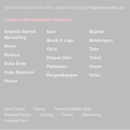
Untuk informasi lebih lanjut, silahkan kunjungi
halaman berikut ini.
Telusuri Berdasarkan Kategori
Angkola Sipirok
Karo
Sejarah
Mandailing
Musik & Lagu
Simalungun
Berita
Opini
Toba
Budaya
Pakpak Dairi
Tokoh
Buku Ende
Pariwisata
Umum
Buku Nyanyian
Pengembangan
Video
Humor
Situs Ofisial
Kamus
Pedoman Media Siber
Menjadi Penulis
Tentang
Donasi
Advertising
Hubungi Kami