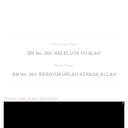
Previous Post
BN No. 365 HALELUYA PUJILAH
Next Post
BN No. 363 BERSYUKURLAH KEPADA ALLAH
Please
login
to join discussion
×