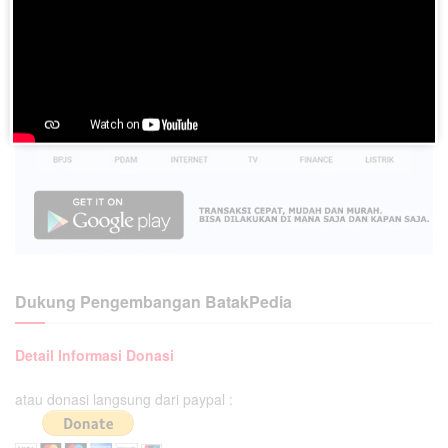
Dukung Pengembangan BatakPedia
Detail Informasi Donasi
atau donasi langsung dari paypal :