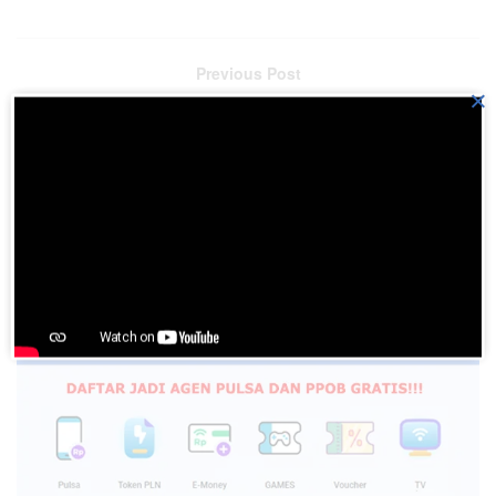
Previous Post
×
BN No. 394 KAU YESUS TUHANKU
Next Post
BN No. 392 MARI SAMBUT TUHAN YESUS
Please
login
to join discussion