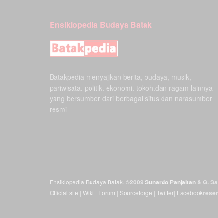
Ensiklopedia Budaya Batak
Batakpedia menyajikan berita, budaya, musik,
pariwisata, politik, ekonomi, tokoh,dan ragam lainnya
yang bersumber dari berbagai situs dan narasumber
resmi
Ensiklopedia Budaya Batak
.
©2009
Sunardo Panjaitan
& G. Sah
Official site
|
Wiki
|
Forum
|
Sourceforge
|
Twitter
|
Facebook
rese