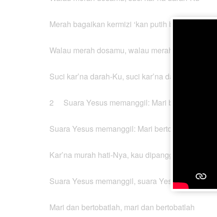
Merah bagaikan kermizi ‘kan putih bersih
Walau merah dosamu, walau merah dosamu,
Suci kar’na darah-Ku, suci kar’na darah-Ku
2 Suara Yesus memanggil: Mari bertobatlah
Suara Yesus memanggil: Mari bertobatlah
Kar’na murah hati-Nya, kau dipanggil-Nya
Suara Yesus memanggil, suara Yesus memanggi
Mari dan bertobatlah, mari dan bertobatlah