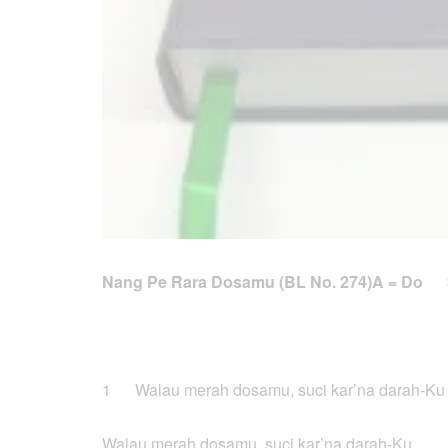
Nang Pe Rara Dosamu (BL No. 274)
A = Do 
1 Walau merah dosamu, suci kar’na darah-Ku
Walau merah dosamu, suci kar’na darah-Ku