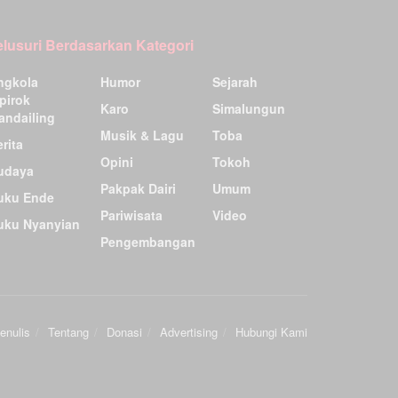
elusuri Berdasarkan Kategori
ngkola
Humor
Sejarah
pirok
Karo
Simalungun
andailing
Musik & Lagu
Toba
rita
Opini
Tokoh
udaya
Pakpak Dairi
Umum
uku Ende
Pariwisata
Video
uku Nyanyian
Pengembangan
enulis
Tentang
Donasi
Advertising
Hubungi Kami