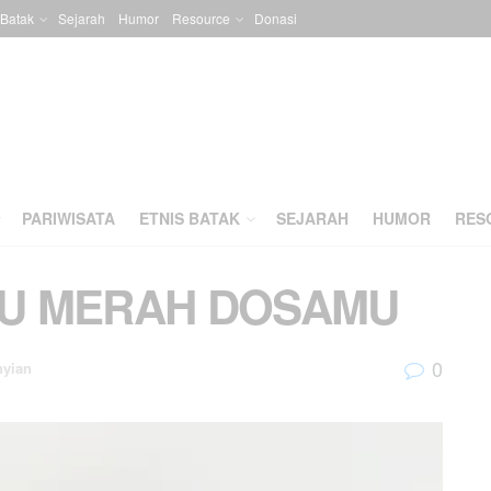
 Batak
Sejarah
Humor
Resource
Donasi
PARIWISATA
ETNIS BATAK
SEJARAH
HUMOR
RES
AU MERAH DOSAMU
0
nyian