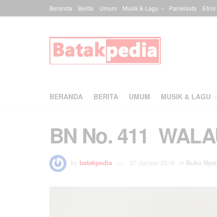
Beranda
Berita
Umum
Musik & Lagu
Pariwisata
Etnis
BERANDA
BERITA
UMUM
MUSIK & LAGU
BN No. 411 WAL
by
batakpedia
27 Januari 2019
in
Buku Nya