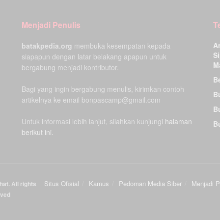
Menjadi Penulis
T
A
batakpedia.org
membuka kesempatan kepada
Si
siapapun dengan latar belakang apapun untuk
M
bergabung menjadi kontributor.
Be
Bagi yang ingin bergabung menulis, kirimkan contoh
B
artikelnya ke email bonpascamp@gmail.com
B
Untuk informasi lebih lanjut, silahkan kunjungi
halaman
B
berikut ini.
Situs Ofisial
Kamus
Pedoman Media Siber
Menjadi P
at. All rights
rved