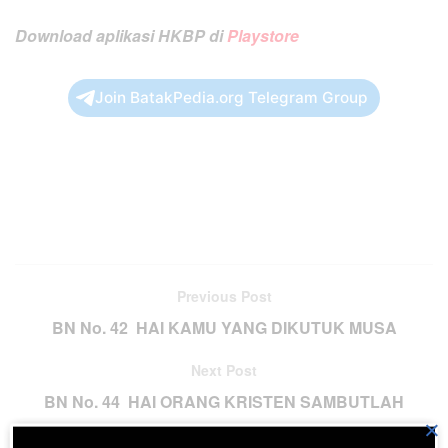
Download aplikasi HKBP di
Playstore
Join BatakPedia.org Telegram Group
Previous Post
BN No. 42 HAI KAMU YANG DIKUTUK MUSA
Next Post
BN No. 44 HAI ORANG KRISTEN SAMBUTLAH
×