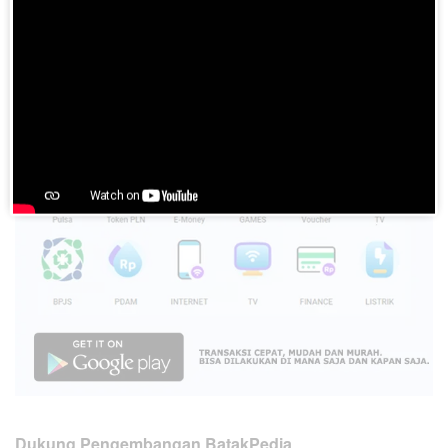
Please
login
to join discussion
Dukung Pengembangan BatakPedia