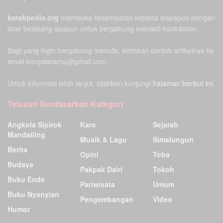
batakpedia.org
membuka kesempatan kepada siapapun dengan
latar belakang apapun untuk bergabung menjadi kontributor.
Bagi yang ingin bergabung menulis, kirimkan contoh artikelnya ke
email bonpascamp@gmail.com
Untuk informasi lebih lanjut, silahkan kunjungi
halaman berikut ini.
Telusuri Berdasarkan Kategori
Angkola Sipirok
Karo
Sejarah
Mandailing
Musik & Lagu
Simalungun
Berita
Opini
Toba
Budaya
Pakpak Dairi
Tokoh
Buku Ende
Pariwisata
Umum
Buku Nyanyian
Pengembangan
Video
Humor