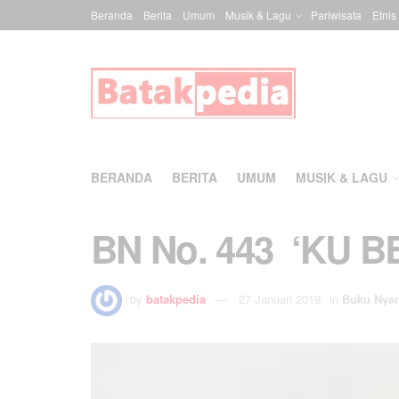
Beranda
Berita
Umum
Musik & Lagu
Pariwisata
Etnis
BERANDA
BERITA
UMUM
MUSIK & LAGU
BN No. 443 ‘KU 
by
batakpedia
27 Januari 2019
in
Buku Nya