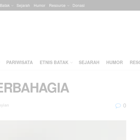
 Batak
Sejarah
Humor
Resource
Donasi
PARIWISATA
ETNIS BATAK
SEJARAH
HUMOR
RES
BERBAHAGIA
0
nyian