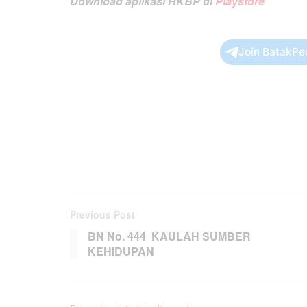
Download aplikasi HKBP di
Playstore
Join BatakPe
Previous Post
BN No. 444 KAULAH SUMBER
KEHIDUPAN