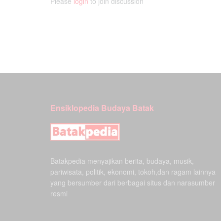
Please
login
to join discussion
Ensiklopedia Budaya Batak
Batakpedia menyajikan berita, budaya, musik,
pariwisata, politik, ekonomi, tokoh,dan ragam lainnya
yang bersumber dari berbagai situs dan narasumber
resmi