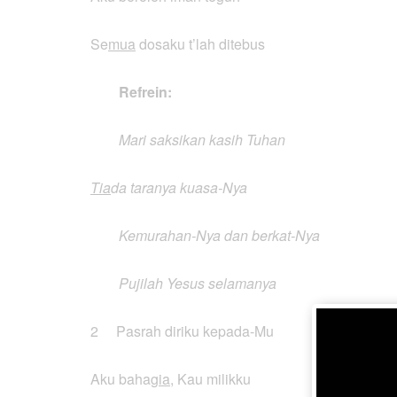
Se
mua
dosaku t’lah ditebus
Refrein:
Mari saksikan kasih Tuhan
Tia
da taranya kuasa-Nya
Kemurahan-Nya dan berkat-Nya
Pujilah Yesus selamanya
2 Pasrah diriku kepada-Mu
Aku baha
gia
, Kau milikku