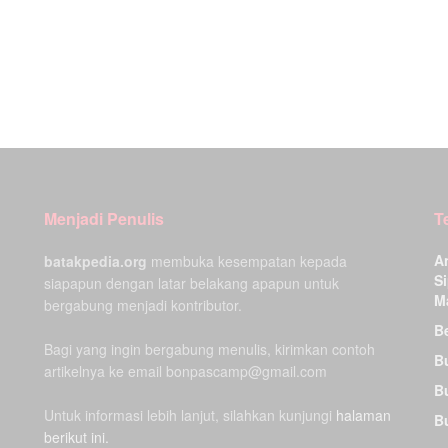
Menjadi Penulis
T
A
batakpedia.org
membuka kesempatan kepada
Si
siapapun dengan latar belakang apapun untuk
M
bergabung menjadi kontributor.
Be
Bagi yang ingin bergabung menulis, kirimkan contoh
B
artikelnya ke email bonpascamp@gmail.com
B
Untuk informasi lebih lanjut, silahkan kunjungi
halaman
B
berikut ini.