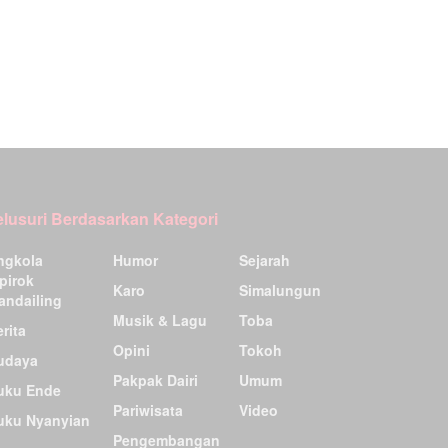
elusuri Berdasarkan Kategori
ngkola
Humor
Sejarah
pirok
Karo
Simalungun
andailing
Musik & Lagu
Toba
rita
Opini
Tokoh
udaya
Pakpak Dairi
Umum
uku Ende
Pariwisata
Video
uku Nyanyian
Pengembangan