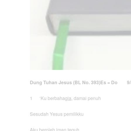
Dung Tuhan Jesus (BL No. 393)
Es = Do 9/
1 ‘Ku berbaha
gia
, damai penuh
Sesudah Yesus pemilikku
Aku beroleh iman teguh