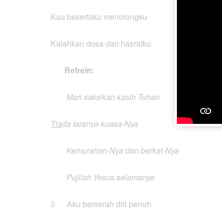
Kau besertaku menolongku
Kalahkan dosa dan hasratku
Refrein:
Mari saksikan kasih Tuhan
Tia
da taranya kuasa-Nya
Kemurahan-Nya dan berkat-Nya
Pujilah Yesus selamanya
3 Aku berserah diri penuh