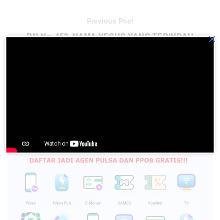
Previous Post
BN No. 453 NAMA YESUS YANG TERINDAH
×
Next Post
BN No. 451 DI DALAM NAMA TUHANKU
Please
login
to join discussion