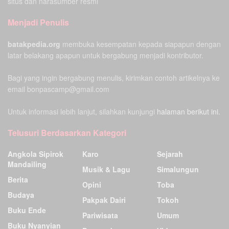
situs dan narasumber resmi
Menjadi Penulis
batakpedia.org
membuka kesempatan kepada siapapun dengan
latar belakang apapun untuk bergabung menjadi kontributor.
Bagi yang ingin bergabung menulis, kirimkan contoh artikelnya ke
email bonpascamp@gmail.com
Untuk informasi lebih lanjut, silahkan kunjungi
halaman berikut ini.
Telusuri Berdasarkan Kategori
Angkola Sipirok
Karo
Sejarah
Mandailing
Musik & Lagu
Simalungun
Berita
Opini
Toba
Budaya
Pakpak Dairi
Tokoh
Buku Ende
Pariwisata
Umum
Buku Nyanyian