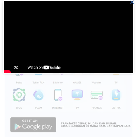
BN No. 467 ‘KU MEMUJI ANUG’RAHMU
×
Please
login
to join discussion