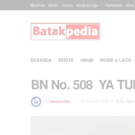
Beranda
Berita
Umum
Musik & Lagu
Pariwisata
Etnis
BERANDA
BERITA
UMUM
MUSIK & LAGU
BN No. 508 YA 
by
batakpedia
23 Januari 2019
in
Buku Nya