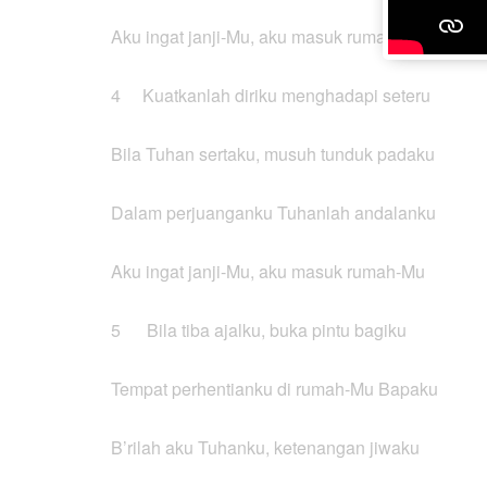
Aku ingat janji-Mu, aku masuk rumah-Mu
4 Kuatkanlah diriku menghadapi seteru
Bila Tuhan sertaku, musuh tunduk padaku
Dalam perjuanganku Tuhanlah andalanku
Aku ingat janji-Mu, aku masuk rumah-Mu
5 Bila tiba ajalku, buka pintu bagiku
Tempat perhentianku di rumah-Mu Bapaku
B’rilah aku Tuhanku, ketenangan jiwaku