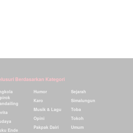
elusuri Berdasarkan Kategori
ngkola
Humor
Sejarah
pirok
Karo
Simalungun
andailing
Musik & Lagu
Toba
rita
Opini
Tokoh
udaya
Pakpak Dairi
Umum
uku Ende