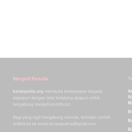
Menjadi Penulis
T
A
batakpedia.org
membuka kesempatan kepada
Si
siapapun dengan latar belakang apapun untuk
M
bergabung menjadi kontributor.
Be
Bagi yang ingin bergabung menulis, kirimkan contoh
B
artikelnya ke email bonpascamp@gmail.com
B