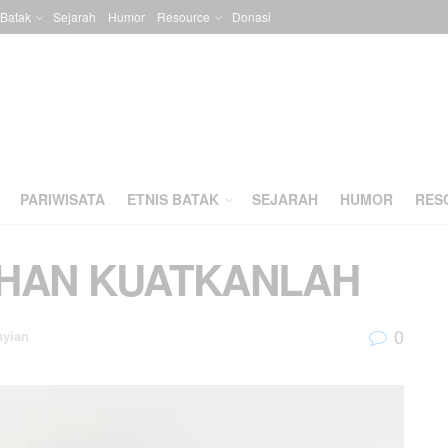
 Batak
Sejarah
Humor
Resource
Donasi
PARIWISATA
ETNIS BATAK
SEJARAH
HUMOR
RES
TUHAN KUATKANLAH
0
nyian