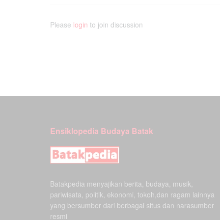
Please
login
to join discussion
Ensiklopedia Budaya Batak
Batakpedia menyajikan berita, budaya, musik,
pariwisata, politik, ekonomi, tokoh,dan ragam lainnya
yang bersumber dari berbagai situs dan narasumber
resmi