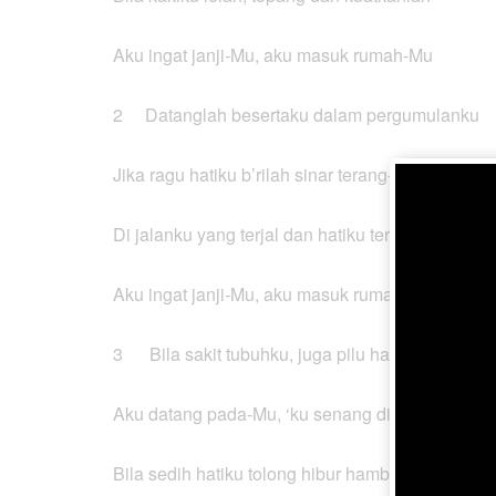
Aku ingat janji-Mu, aku masuk rumah-Mu
2 Datanglah besertaku dalam pergumulanku
Jika ragu hatiku b’rilah sinar terang-Mu
Di jalanku yang terjal dan hatiku tersesak
Aku ingat janji-Mu, aku masuk rumah-Mu
3 Bila sakit tubuhku, juga pilu hatiku
Aku datang pada-Mu, ‘ku senang di sisi-Mu
Bila sedih hatiku tolong hibur hamba-Mu