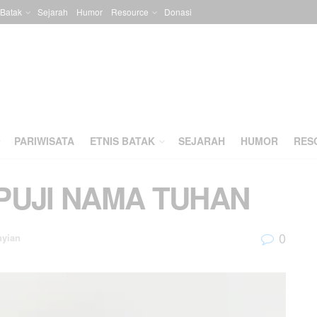
 Batak
Sejarah
Humor
Resource
Donasi
PARIWISATA
ETNIS BATAK
SEJARAH
HUMOR
RES
 PUJI NAMA TUHAN
0
nyian