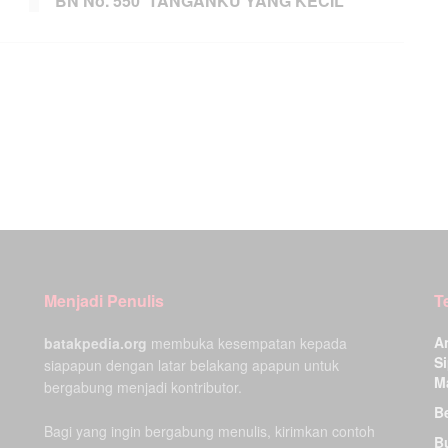
BN No. 550 TANGANKU YANG KECIL
Menjadi Penulis
T
A
batakpedia.org
membuka kesempatan kepada
Si
siapapun dengan latar belakang apapun untuk
M
bergabung menjadi kontributor.
Be
Bagi yang ingin bergabung menulis, kirimkan contoh
B