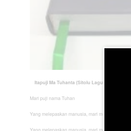
Itapuji Ma Tuhanta (Sitolu Lagu) (BL No. 41
Mari puji nama Tuhan
Yang melepaskan manusia, mari memuji nama 
Yang melepaskan manusia, mari memuji nama 