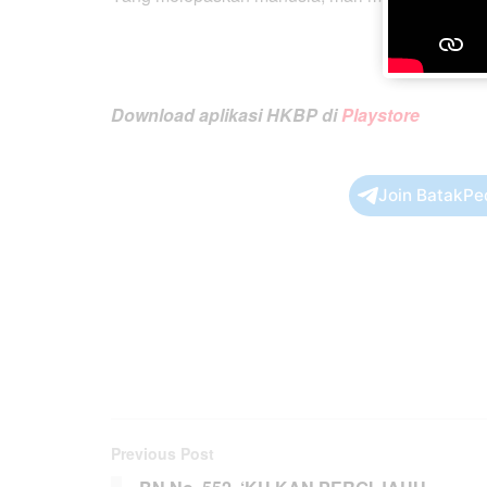
Download aplikasi HKBP di
Playstore
Join BatakPe
Previous Post