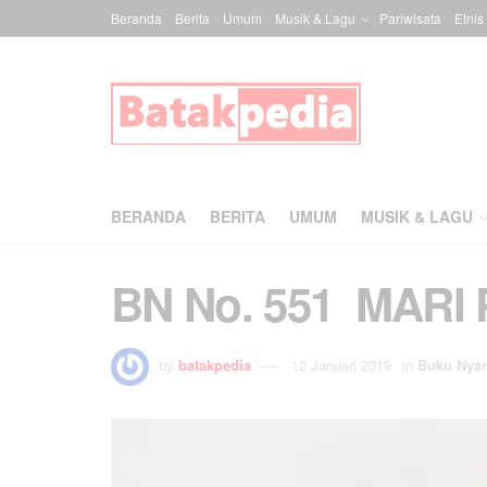
Beranda
Berita
Umum
Musik & Lagu
Pariwisata
Etnis
BERANDA
BERITA
UMUM
MUSIK & LAGU
BN No. 551 MARI
by
batakpedia
12 Januari 2019
in
Buku Nya