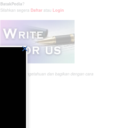
BatakPedia
?
Silahkan segera
Daftar
atau
Login
×
Ikatlah ilmu pengetahuan dan bagikan dengan cara
menuliskannya