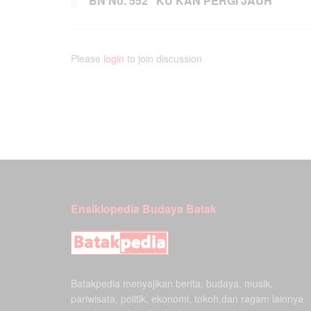
BN No. 552 ‘KU KAN PERGI JAUH
Please
login
to join discussion
Ensiklopedia Budaya Batak
Batakpedia menyajikan berita, budaya, musik,
pariwisata, politik, ekonomi, tokoh,dan ragam lainnya