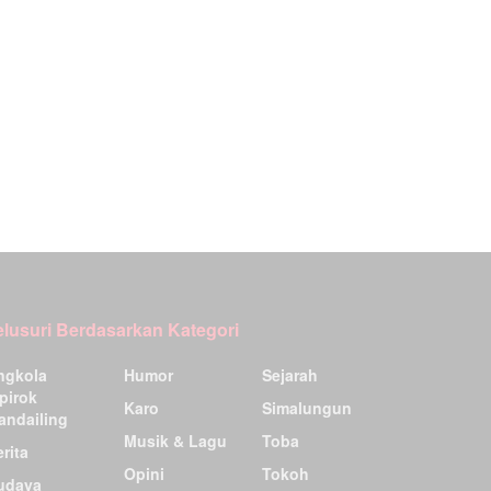
elusuri Berdasarkan Kategori
ngkola
Humor
Sejarah
pirok
Karo
Simalungun
andailing
Musik & Lagu
Toba
rita
Opini
Tokoh
udaya