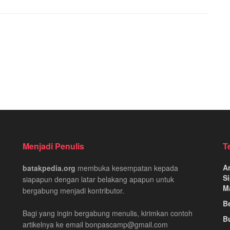
Menjadi Penulis
T
A
batakpedia.org
membuka kesempatan kepada
Si
siapapun dengan latar belakang apapun untuk
M
bergabung menjadi kontributor.
Be
Bagi yang ingin bergabung menulis, kirimkan contoh
B
artikelnya ke email bonpascamp@gmail.com