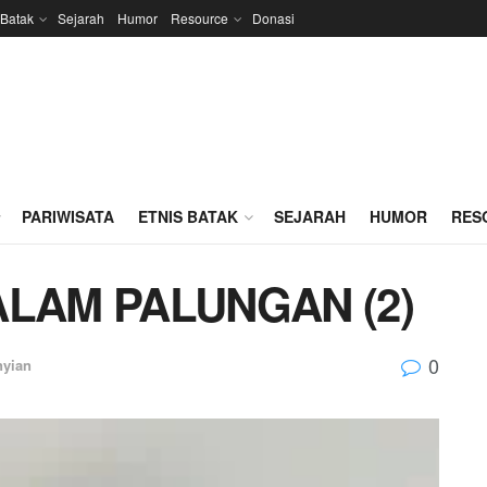
 Batak
Sejarah
Humor
Resource
Donasi
PARIWISATA
ETNIS BATAK
SEJARAH
HUMOR
RES
DALAM PALUNGAN (2)
0
nyian