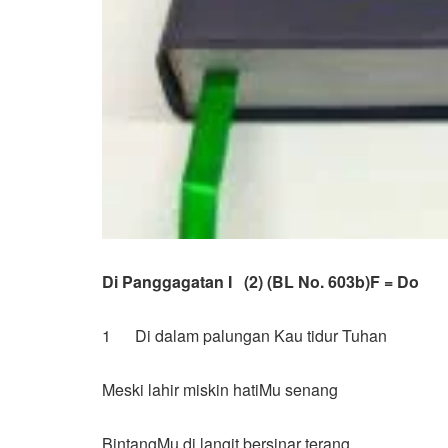
Di Panggagatan I (2) (BL No. 603b)
F = 
1 Di dalam palungan Kau tidur Tuhan
Meski lahir miskin hatiMu senang
BintangMu di langit bersinar terang