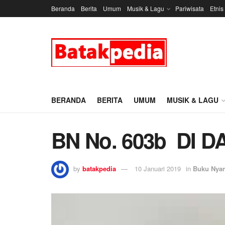
Beranda
Berita
Umum
Musik & Lagu
Pariwisata
Etnis
BERANDA
BERITA
UMUM
MUSIK & LAGU
BN No. 603b DI 
by
batakpedia
10 Januari 2019
in
Buku Nya