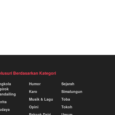
elusuri Berdasarkan Kategori
ngkola
Humor
Sejarah
pirok
Karo
Simalungun
andailing
Musik & Lagu
Toba
rita
Opini
Tokoh
udaya
Pakpak Dairi
Umum