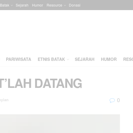
 Batak
Sejarah
Humor
Resource
Donasi
PARIWISATA
ETNIS BATAK
SEJARAH
HUMOR
RES
 T’LAH DATANG
0
nyian