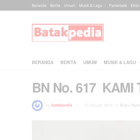
Beranda
Berita
Umum
Musik & Lagu
Pariwisata
Etnis
BERANDA
BERITA
UMUM
MUSIK & LAGU
BN No. 617 KAMI
by
batakpedia
10 Januari 2019
in
Buku Nya