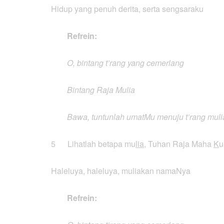
Hidup yang penuh derita, serta sengsaraku
Refrein:
O, bintang t’rang yang cemerlang
Bintang Raja Mulia
Bawa, tuntunlah umatMu menuju t’rang muli
5 Lihatlah betapa mu
lia
, Tuhan Raja Maha
K
u
Haleluya, haleluya, muliakan namaNya
Refrein: