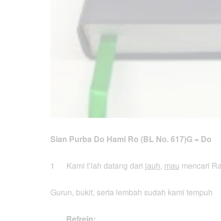
Sian Purba Do Hami Ro (BL No. 617)
G =
1 Kami t’lah datang dari
jauh
,
mau
mencari Ra
Gurun, bukit, serta lembah sudah kami tempuh
Refrein: