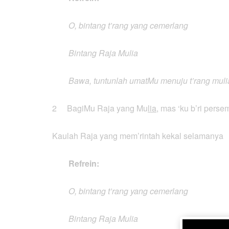
O, bintang t’rang yang cemerlang
Bintang Raja Mulia
Bawa, tuntunlah umatMu menuju t’rang muli
2 BagiMu Raja yang Mu
lia
, mas ‘ku b’ri pers
Kaulah Raja yang mem’rintah kekal selamanya
Refrein:
O, bintang t’rang yang cemerlang
Bintang Raja Mulia