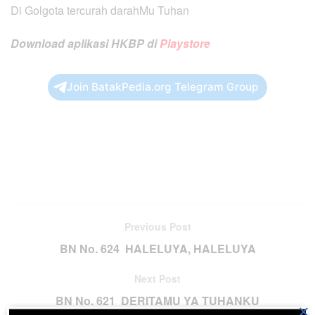
Di Golgota tercurah darahMu Tuhan
Download aplikasi HKBP di
Playstore
Join BatakPedia.org Telegram Group
Previous Post
BN No. 624 HALELUYA, HALELUYA
Next Post
BN No. 621 DERITAMU YA TUHANKU
×