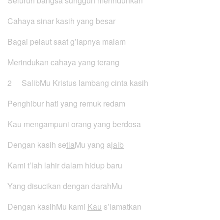
Seluruh bangsa sungguh merinduhkan
Cahaya sinar kasih yang besar
Bagai pelaut saat g’lapnya malam
Merindukan cahaya yang terang
2 SalibMu Kristus lambang cinta kasih
Penghibur hati yang remuk redam
Kau mengampuni orang yang berdosa
Dengan kasih se
tia
Mu yang a
jaib
Kami t’lah lahir dalam hidup baru
Yang disucikan dengan darahMu
Dengan kasihMu kami
Kau
s’lamatkan