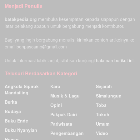
Menjadi Penulis
batakpedia.org
membuka kesempatan kepada siapapun dengan
latar belakang apapun untuk bergabung menjadi kontributor.
Bagi yang ingin bergabung menulis, kirimkan contoh artikelnya ke
email bonpascamp@gmail.com
Untuk informasi lebih lanjut, silahkan kunjungi
halaman berikut ini.
Telusuri Berdasarkan Kategori
Angkola Sipirok
Karo
Sejarah
Mandailing
Musik & Lagu
Simalungun
Berita
Opini
Toba
Budaya
Pakpak Dairi
Tokoh
Buku Ende
Pariwisata
Umum
Buku Nyanyian
Pengembangan
Video
Humor