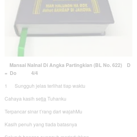
Mansai Nalnal Di Angka Partingkian (BL No. 622)
D
= Do 4/4
1 Sungguh jelas terlihat tiap waktu
Cahaya kasih se
tia
Tuhanku
Terpancar sinar t’rang dari wajahMu
Kasih penuh yang tiada batasnya