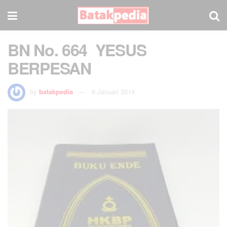
BN No. 664 YESUS
BERPESAN
by
batakpedia
9 Januari 2019