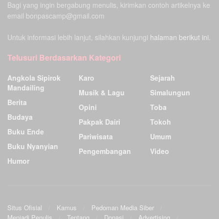
Bagi yang ingin bergabung menulis, kirimkan contoh artikelnya ke
email bonpascamp@gmail.com
Untuk informasi lebih lanjut, silahkan kunjungi
halaman berikut ini.
Telusuri Berdasarkan Kategori
Angkola Sipirok
Karo
Sejarah
Mandailing
Musik & Lagu
Simalungun
Berita
Opini
Toba
Budaya
Pakpak Dairi
Tokoh
Buku Ende
Pariwisata
Umum
Buku Nyanyian
Pengembangan
Video
Humor
Situs Ofisial
Kamus
Pedoman Media Siber
Menjadi Penulis
Tentang
Donasi
Advertising