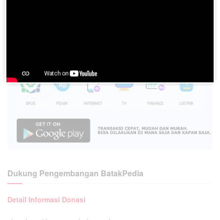
Dukung Pengembangan BatakPedia
Detail Informasi Donasi