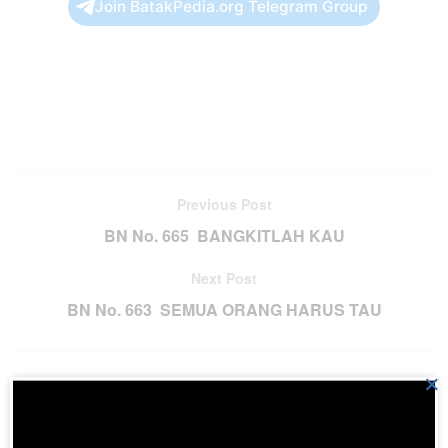
Join BatakPedia.org Telegram Group
Previous Post
BN No. 665 BANGKITLAH KAU
Next Post
BN No. 663 SEMUA ORANG HARUS TAU
×
Please
login
to join discussion