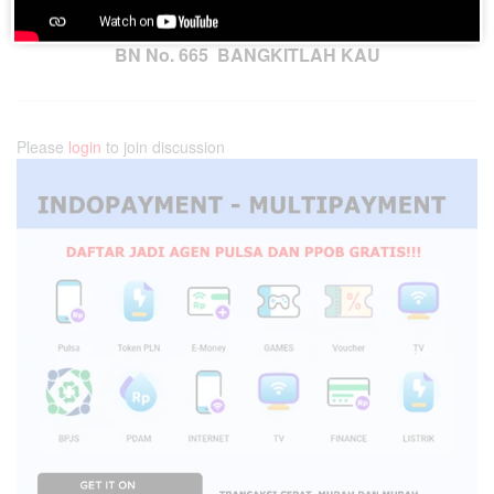
Next Post
BN No. 665 BANGKITLAH KAU
Please
login
to join discussion