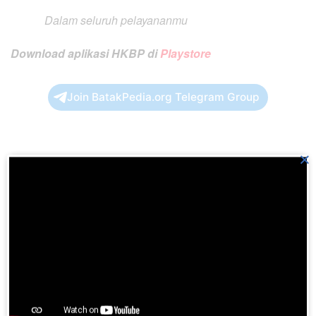
Dalam seluruh pelayananmu
Download aplikasi HKBP di
Playstore
Join BatakPedia.org Telegram Group
×
Previous Post
BN No. 673 YESUSLAH MATA AIR KUDUS
Next Post
BN No. 671 SIAPA YANG MAU B’RITAKAN