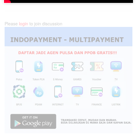
Please
login
to join discussion