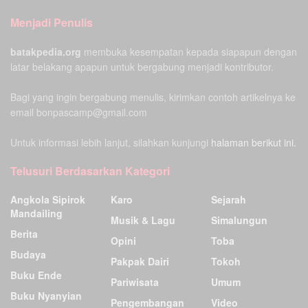
Menjadi Penulis
batakpedia.org
membuka kesempatan kepada siapapun dengan
latar belakang apapun untuk bergabung menjadi kontributor.
Bagi yang ingin bergabung menulis, kirimkan contoh artikelnya ke
email bonpascamp@gmail.com
Untuk informasi lebih lanjut, silahkan kunjungi
halaman berikut ini.
Telusuri Berdasarkan Kategori
Angkola Sipirok
Karo
Sejarah
Mandailing
Musik & Lagu
Simalungun
Berita
Opini
Toba
Budaya
Pakpak Dairi
Tokoh
Buku Ende
Pariwisata
Umum
Buku Nyanyian
Pengembangan
Video