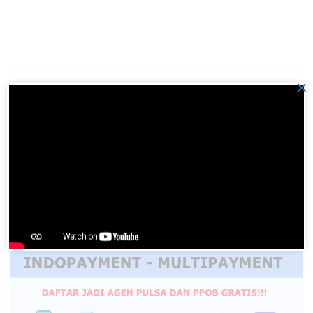
×
Previous Post
BN No. 701 PADAMU ‘KUBERJANJI
Next Post
BN No. 717 MEMANDANG SALIB TUHANKU
Please
login
to join discussion