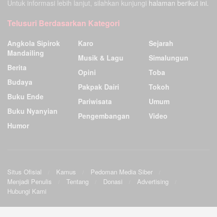
Untuk informasi lebih lanjut, silahkan kunjungi
halaman berikut ini.
Telusuri Berdasarkan Kategori
Angkola Sipirok
Karo
Sejarah
Mandailing
Musik & Lagu
Simalungun
Berita
Opini
Toba
Budaya
Pakpak Dairi
Tokoh
Buku Ende
Pariwisata
Umum
Buku Nyanyian
Pengembangan
Video
Humor
Situs Ofisial
Kamus
Pedoman Media Siber
Menjadi Penulis
Tentang
Donasi
Advertising
Hubungi Kami
Ensiklopedia Budaya Batak
.
©2009
Sunardo Panjaitan
& G. Sahat. All