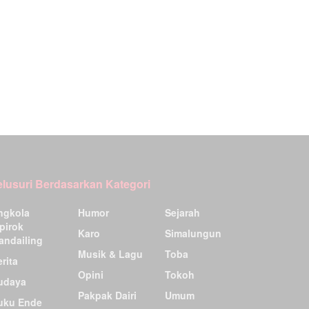
elusuri Berdasarkan Kategori
ngkola
Humor
Sejarah
pirok
Karo
Simalungun
andailing
Musik & Lagu
Toba
rita
Opini
Tokoh
udaya
Pakpak Dairi
Umum
uku Ende