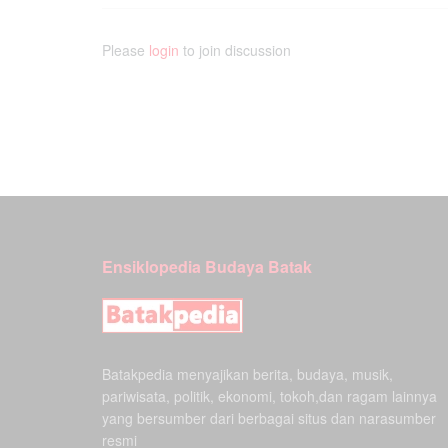
Please
login
to join discussion
Ensiklopedia Budaya Batak
Batakpedia menyajikan berita, budaya, musik,
pariwisata, politik, ekonomi, tokoh,dan ragam lainnya
yang bersumber dari berbagai situs dan narasumber
resmi