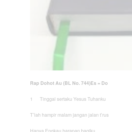
Rap Dohot Au (BL No. 744)
Es = Do 
1 Tinggal sertaku Yesus Tuhanku
T’lah hampir malam jangan jalan t’rus
Hanya Engkau harapan bagiku