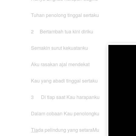
Tuhan penolong tinggal sertaku
2 Bertambah tua kini diriku
Semakin surut kekuatanku
Aku rasakan ajal mendekat
Kau yang abadi tinggal sertaku
3 Di tiap saat Kau harapanku
Dalam cobaan Kau penolongku
Tia
da pelindung yang setaraMu