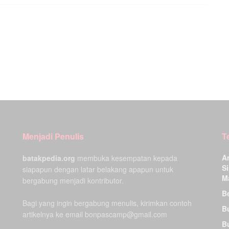
Menjadi Penulis
T
A
batakpedia.org
membuka kesempatan kepada
Si
siapapun dengan latar belakang apapun untuk
M
bergabung menjadi kontributor.
Be
Bagi yang ingin bergabung menulis, kirimkan contoh
B
artikelnya ke email bonpascamp@gmail.com
B