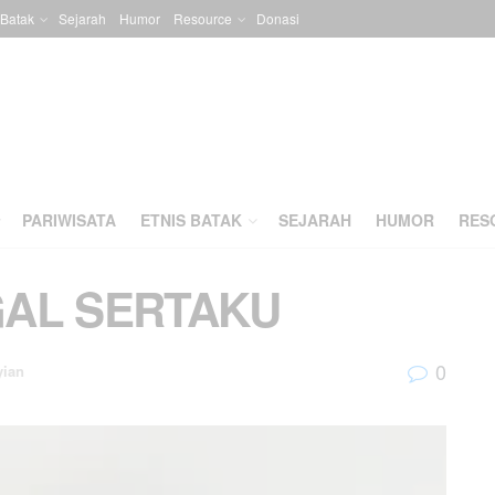
 Batak
Sejarah
Humor
Resource
Donasi
PARIWISATA
ETNIS BATAK
SEJARAH
HUMOR
RES
GAL SERTAKU
0
yian