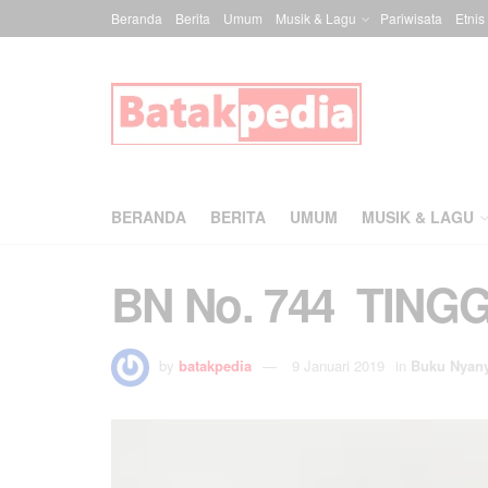
Beranda
Berita
Umum
Musik & Lagu
Pariwisata
Etnis
BERANDA
BERITA
UMUM
MUSIK & LAGU
BN No. 744 TING
by
batakpedia
9 Januari 2019
in
Buku Nyan