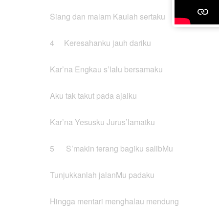
Siang dan malam Kaulah sertaku
4 Keresahanku jauh dariku
Kar’na Engkau s’lalu bersamaku
Aku tak takut pada ajalku
Kar’na Yesusku Jurus’lamatku
5 S’makin terang bagiku salibMu
Tunjukkanlah jalanMu padaku
Hingga mentari menghalau mendung