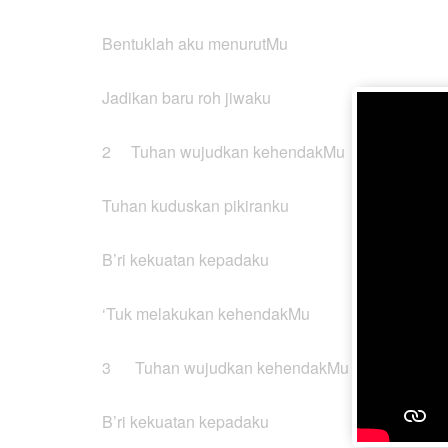
Bentuklah aku menurutMu
Jadikan baru roh jiwaku
2 Tuhan wujudkan kehendakMu
Tuhan kuduskan pikiranku
B’ri kekuatan kepadaku
‘Tuk melakukan kehendakMu
3 Tuhan wujudkan kehendakMu
B’ri kekuatan kepadaku