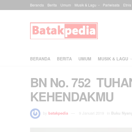
Beranda
Berita
Umum
Musik & Lagu
Pariwisata
Etnis
BERANDA
BERITA
UMUM
MUSIK & LAGU
BN No. 752 TUH
KEHENDAKMU
by
batakpedia
9 Januari 2019
in
Buku Nyan