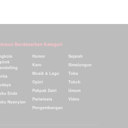
elusuri Berdasarkan Kategori
ngkola
Humor
Sejarah
pirok
Karo
Simalungun
andailing
Musik & Lagu
Toba
rita
Opini
Tokoh
udaya
Pakpak Dairi
Umum
uku Ende
Pariwisata
Video
uku Nyanyian
Pengembangan