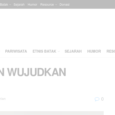
 Batak
Sejarah
Humor
Resource
Donasi
PARIWISATA
ETNIS BATAK
SEJARAH
HUMOR
RES
AN WUJUDKAN
0
yian