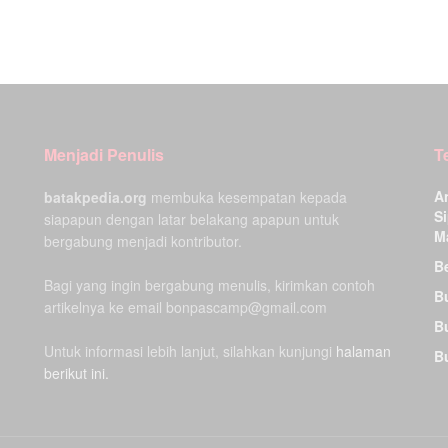
Menjadi Penulis
T
A
batakpedia.org
membuka kesempatan kepada
Si
siapapun dengan latar belakang apapun untuk
M
bergabung menjadi kontributor.
Be
Bagi yang ingin bergabung menulis, kirimkan contoh
B
artikelnya ke email bonpascamp@gmail.com
B
Untuk informasi lebih lanjut, silahkan kunjungi
halaman
B
berikut ini.