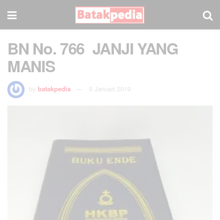
BN No. 766 JANJI YANG
MANIS
by
batakpedia
9 Januari 2019