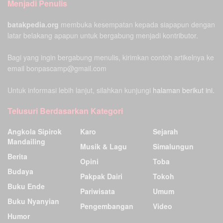
Menjadi Penulis
batakpedia.org
membuka kesempatan kepada siapapun dengan
latar belakang apapun untuk bergabung menjadi kontributor.
Bagi yang ingin bergabung menulis, kirimkan contoh artikelnya ke
email bonpascamp@gmail.com
Untuk informasi lebih lanjut, silahkan kunjungi
halaman berikut ini.
Telusuri Berdasarkan Kategori
Angkola Sipirok
Karo
Sejarah
Mandailing
Musik & Lagu
Simalungun
Berita
Opini
Toba
Budaya
Pakpak Dairi
Tokoh
Buku Ende
Pariwisata
Umum
Buku Nyanyian
Pengembangan
Video
Humor