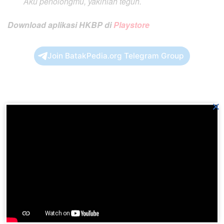
Aku penolongmu, yakinlah teguh.
Download aplikasi HKBP di
Playstore
Join BatakPedia.org Telegram Group
×
Previous Post
BN No. 767 DAMAI YESUS SEPERTI SUNGAI
Next Post
BN No. 765 WALAU GUNUNG PUN BERANJAK