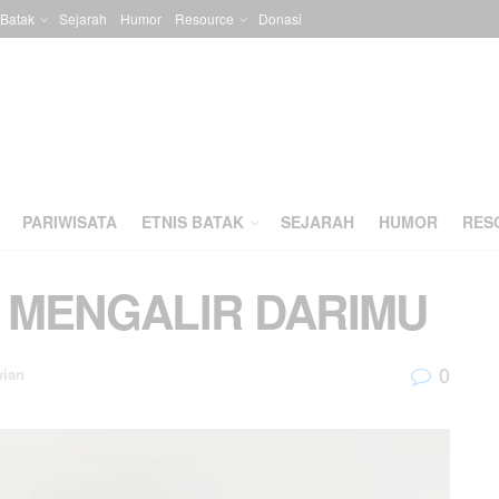
 Batak
Sejarah
Humor
Resource
Donasi
PARIWISATA
ETNIS BATAK
SEJARAH
HUMOR
RES
S MENGALIR DARIMU
0
yian