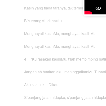
Kasih yang tiada taranya, tak ternilai ukurannya
B’ri terangMu di hatiku
Menghayati kasihMu, menghayati kasihMu
Menghayati kasihMu, menghayati kasihMu
4 ‘Ku rasakan kasihMu, t’lah membimbing hati
Janganlah biarkan aku, meninggalkanMu Tuhan
Aku s’lalu ikut Dikau
S’panjang jalan hidupku, s’panjang jalan hidupk