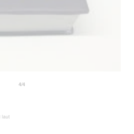
o 4/4
 laut