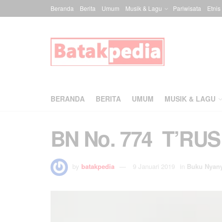
Beranda
Berita
Umum
Musik & Lagu
Pariwisata
Etnis
BERANDA
BERITA
UMUM
MUSIK & LAGU
BN No. 774 T’RU
by
batakpedia
9 Januari 2019
in
Buku Nyan