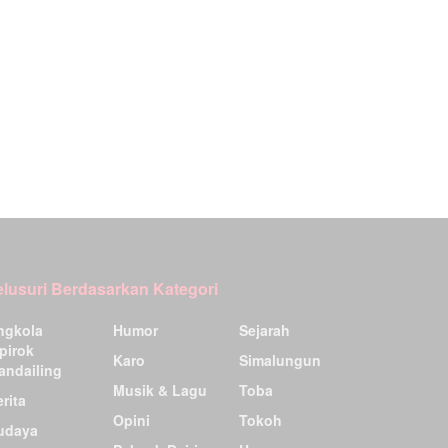
elusuri Berdasarkan Kategori
ngkola
Humor
Sejarah
pirok
Karo
Simalungun
andailing
Musik & Lagu
Toba
rita
Opini
Tokoh
udaya