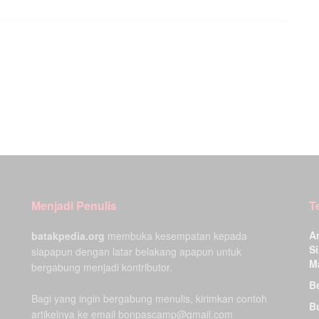
Menjadi Penulis
T
A
batakpedia.org
membuka kesempatan kepada
Si
siapapun dengan latar belakang apapun untuk
M
bergabung menjadi kontributor.
Be
Bagi yang ingin bergabung menulis, kirimkan contoh
B
artikelnya ke email bonpascamp@gmail.com