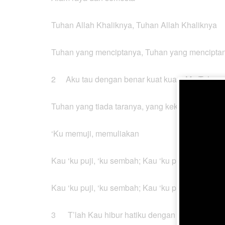
Tuhan Allah Khaliknya, Tuhan Allah Khaliknya
Tuhan yang menciptanya, Tuhan yang mencipta
2 Aku tau dengan benar kuat kuasaMu Tuhan
Tuhan yang tiada taranya, yang kekal dan maha 
‘Ku memuji, memuliakan
Kau ‘ku puji, ‘ku sembah; Kau ‘ku puji, ‘ku semb
Kau ‘ku puji, ‘ku sembah; Kau ‘ku puji, ‘ku semb
3 T’lah Kau hibur hatiku dengan kasih rahma