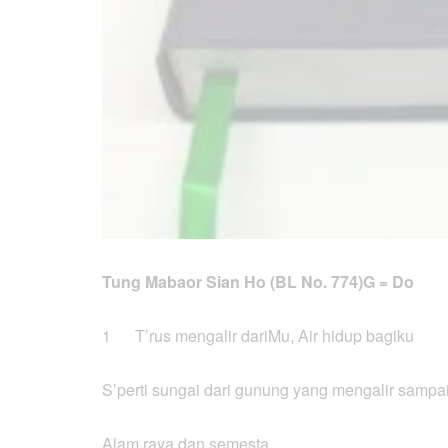
Tung Mabaor Sian Ho (BL No. 774)
G = D
1 T’rus mengalir dariMu, Air hidup bagiku
S’perti sungai dari gunung yang mengalir sampai
Alam raya dan semesta