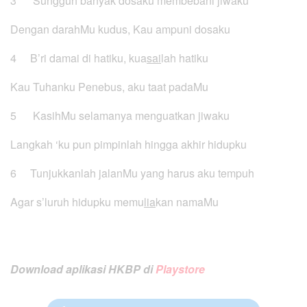
3 Sungguh banyak dosaku membebani jiwaku
Dengan darahMu kudus, Kau ampuni dosaku
4 B’ri damai di hatiku, kua
sai
lah hatiku
Kau Tuhanku Penebus, aku taat padaMu
5 KasihMu selamanya menguatkan jiwaku
Langkah ‘ku pun pimpinlah hingga akhir hidupku
6 Tunjukkanlah jalanMu yang harus aku tempuh
Agar s’luruh hidupku memu
lia
kan namaMu
Download aplikasi HKBP di
Playstore