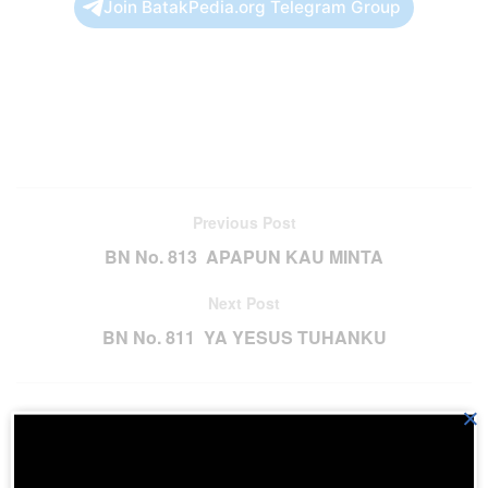
Join BatakPedia.org Telegram Group
Previous Post
BN No. 813 APAPUN KAU MINTA
Next Post
BN No. 811 YA YESUS TUHANKU
×
Please
login
to join discussion