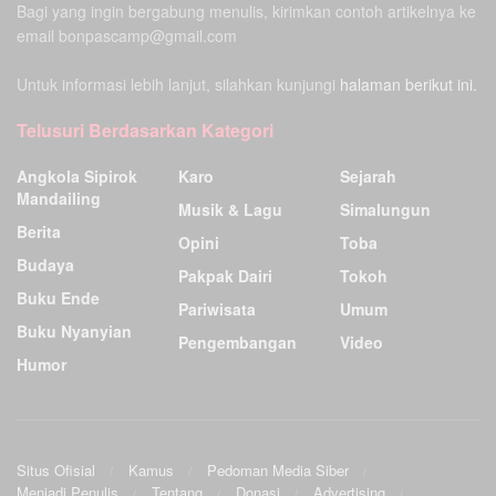
Bagi yang ingin bergabung menulis, kirimkan contoh artikelnya ke
email bonpascamp@gmail.com
Untuk informasi lebih lanjut, silahkan kunjungi
halaman berikut ini.
Telusuri Berdasarkan Kategori
Angkola Sipirok
Karo
Sejarah
Mandailing
Musik & Lagu
Simalungun
Berita
Opini
Toba
Budaya
Pakpak Dairi
Tokoh
Buku Ende
Pariwisata
Umum
Buku Nyanyian
Pengembangan
Video
Humor
Situs Ofisial
Kamus
Pedoman Media Siber
Menjadi Penulis
Tentang
Donasi
Advertising