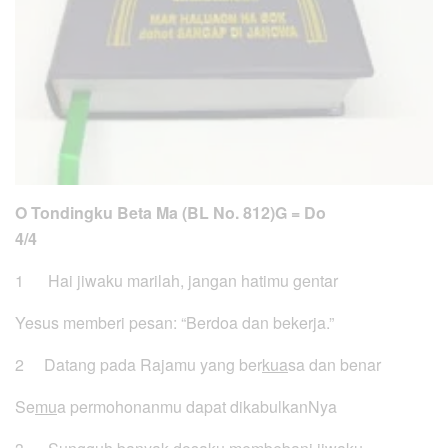
O Tondingku Beta Ma (BL No. 812)
G = Do
4/4
1 Hai jiwaku marilah, jangan hatimu gentar
Yesus memberi pesan: “Berdoa dan bekerja.”
2 Datang pada Rajamu yang ber
kua
sa dan benar
Se
mu
a permohonanmu dapat dikabulkanNya