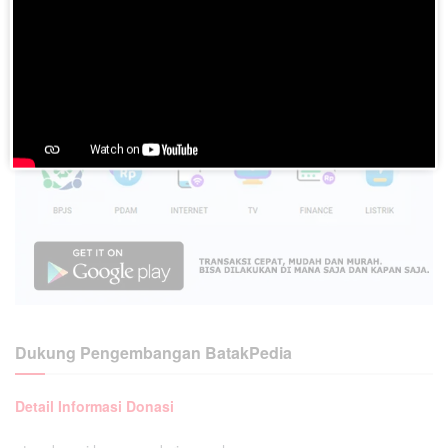
Dukung Pengembangan BatakPedia
Detail Informasi Donasi