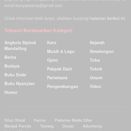
email bonpascamp@gmail.com
Untuk informasi lebih lanjut, silahkan kunjungi
halaman berikut ini.
Telusuri Berdasarkan Kategori
Angkola Sipirok
Karo
Sejarah
Mandailing
Musik & Lagu
Simalungun
Berita
Opini
Toba
Budaya
Pakpak Dairi
Tokoh
Buku Ende
Pariwisata
Umum
Buku Nyanyian
Pengembangan
Video
Humor
Situs Ofisial
Kamus
Pedoman Media Siber
Menjadi Penulis
Tentang
Donasi
Advertising