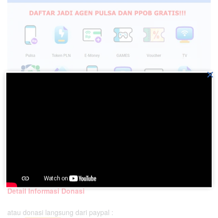
×
Dukung Pengembangan BatakPedia
Detail Informasi Donasi
atau donasi langsung dari paypal :