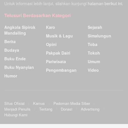
Untuk informasi lebih lanjut, silahkan kunjungi
halaman berikut ini.
Telusuri Berdasarkan Kategori
Angkola Sipirok
Karo
Sejarah
Mandailing
Musik & Lagu
Simalungun
Berita
Opini
Toba
Budaya
Pakpak Dairi
Tokoh
Buku Ende
Pariwisata
Umum
Buku Nyanyian
Pengembangan
Video
Humor
Situs Ofisial
Kamus
Pedoman Media Siber
Menjadi Penulis
Tentang
Donasi
Advertising
Hubungi Kami
Ensiklopedia Budaya Batak
.
©2009
Sunardo Panjaitan
& G. Sahat. All