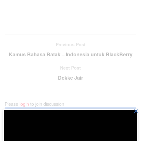
Previous Post
Kamus Bahasa Batak – Indonesia untuk BlackBerry
Next Post
Dekke Jair
Please
login
to join discussion
×