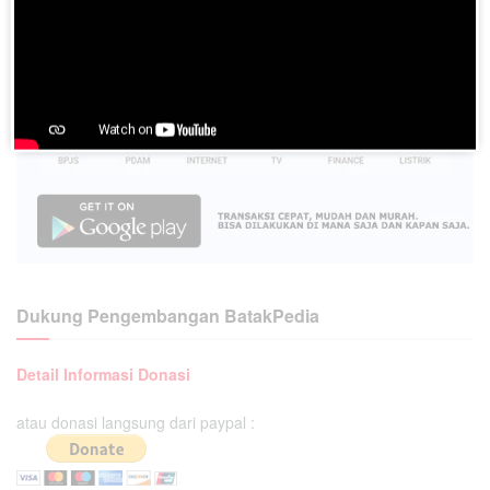
Dukung Pengembangan BatakPedia
Detail Informasi Donasi
atau donasi langsung dari paypal :