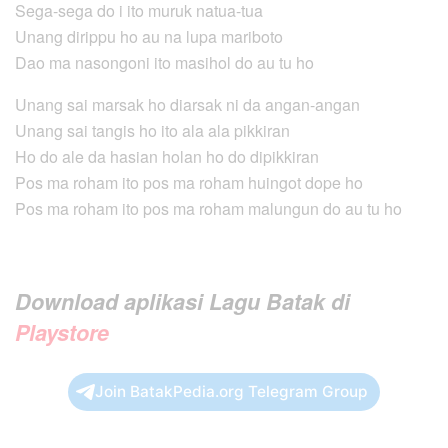
Sega-sega do i ito muruk natua-tua
Unang dirippu ho au na lupa mariboto
Dao ma nasongoni ito masihol do au tu ho
Unang sai marsak ho diarsak ni da angan-angan
Unang sai tangis ho ito ala ala pikkiran
Ho do ale da hasian holan ho do dipikkiran
Pos ma roham ito pos ma roham huingot dope ho
Pos ma roham ito pos ma roham malungun do au tu ho
Download aplikasi Lagu Batak di
Playstore
Join BatakPedia.org Telegram Group