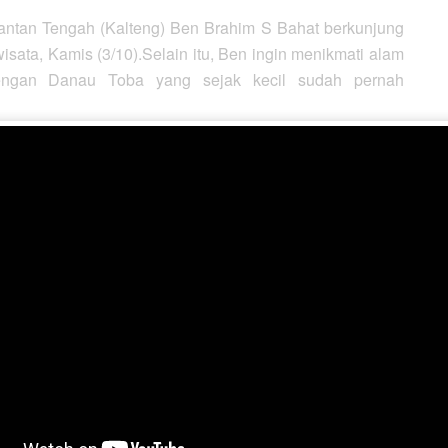
antan Tengah (Kalteng) Ben Brahim S Bahat berkunjung
isata, Kamis (3/10).Selain itu, Ben ingin menikmati alam
engan Danau Toba yang sejak kecil sudah pernah
anji akan kembali serta berlibur di Samosir.
Sekdakab Jabiat Sagala menjamu kedatangan rombongan
jasama yang baik, serta bertukar informasi dalam hal
atanya, terus berbenah menjadi Kabupaten yang bertaraf