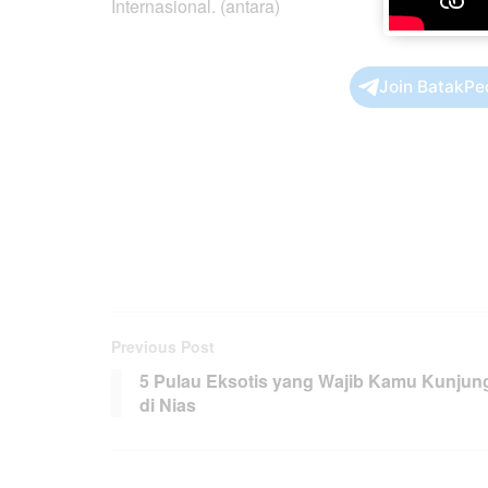
Internasional. (antara)
Join BatakPe
Previous Post
5 Pulau Eksotis yang Wajib Kamu Kunjun
di Nias