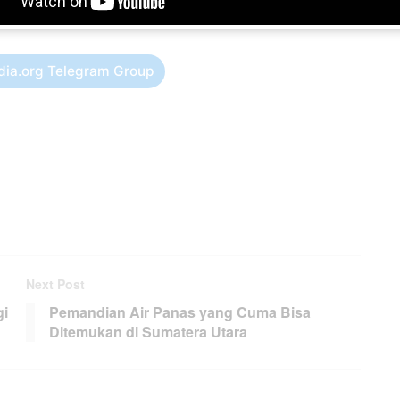
dia.org Telegram Group
Next Post
gi
Pemandian Air Panas yang Cuma Bisa
Ditemukan di Sumatera Utara