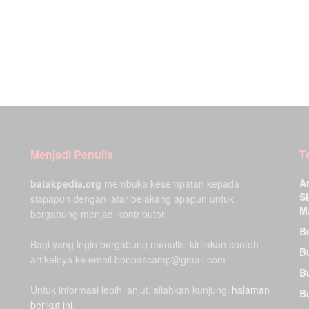
Menjadi Penulis
T
A
batakpedia.org
membuka kesempatan kepada
Si
siapapun dengan latar belakang apapun untuk
M
bergabung menjadi kontributor.
Be
Bagi yang ingin bergabung menulis, kirimkan contoh
B
artikelnya ke email bonpascamp@gmail.com
B
Untuk informasi lebih lanjut, silahkan kunjungi
halaman
B
berikut ini.