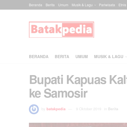
Beranda
Berita
Umum
Musik & Lagu
Pariwisata
Etnis
BERANDA
BERITA
UMUM
MUSIK & LAGU
Bupati Kapuas Kalt
ke Samosir
by
batakpedia
9 Oktober 2019
in
Berita