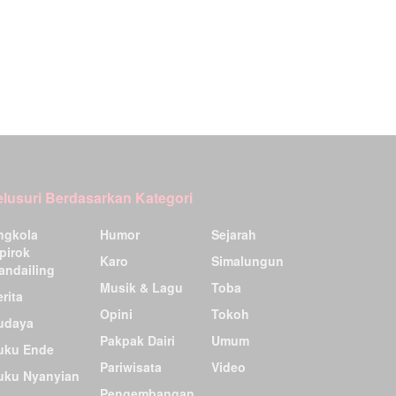
elusuri Berdasarkan Kategori
ngkola
Humor
Sejarah
pirok
Karo
Simalungun
andailing
Musik & Lagu
Toba
rita
Opini
Tokoh
udaya
Pakpak Dairi
Umum
uku Ende
Pariwisata
Video
uku Nyanyian
Pengembangan