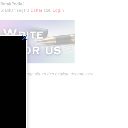
BatakPedia
?
Silahkan segera
Daftar
atau
Login
×
Ikatlah ilmu pengetahuan dan bagikan dengan cara
menuliskannya