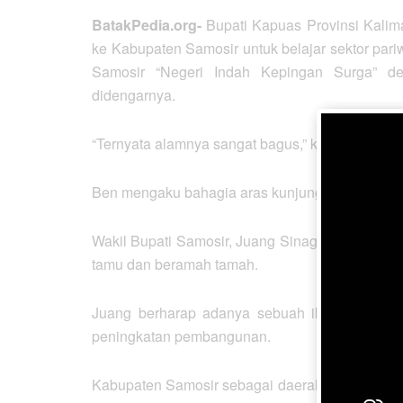
BatakPedia.org-
Bupati Kapuas Provinsi Kalim
ke Kabupaten Samosir untuk belajar sektor pariw
Samosir “Negeri Indah Kepingan Surga” d
didengarnya.
“Ternyata alamnya sangat bagus,” katanya.
Ben mengaku bahagia aras kunjungan itu dan berj
Wakil Bupati Samosir, Juang Sinaga bersama 
tamu dan beramah tamah.
Juang berharap adanya sebuah ikatan dan ker
peningkatan pembangunan.
Kabupaten Samosir sebagai daerah pariwisata k