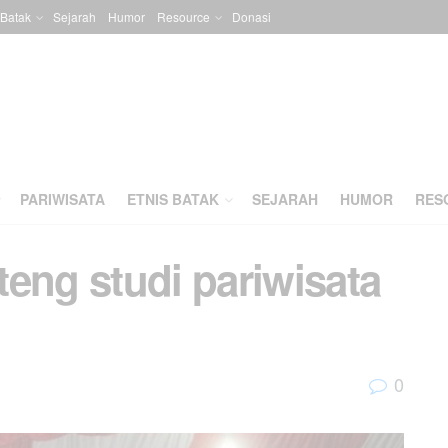
 Batak
Sejarah
Humor
Resource
Donasi
PARIWISATA
ETNIS BATAK
SEJARAH
HUMOR
RES
eng studi pariwisata
0