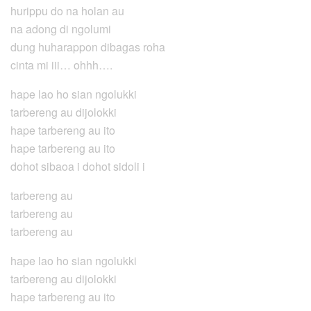
hurippu do na holan au
na adong di ngolumi
dung huharappon dibagas roha
cinta mi iii… ohhh….
hape lao ho sian ngolukki
tarbereng au dijolokki
hape tarbereng au ito
hape tarbereng au ito
dohot sibaoa i dohot sidoli i
tarbereng au
tarbereng au
tarbereng au
hape lao ho sian ngolukki
tarbereng au dijolokki
hape tarbereng au ito