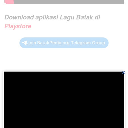
Download aplikasi Lagu Batak di
Playstore
Join BatakPedia.org Telegram Group
×
Previous Post
Kejaksaan: Proses penerimaan siswa baru jangan
dipermainkan
Next Post