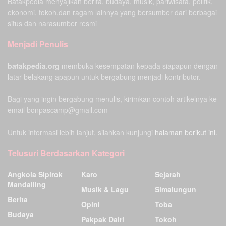
Batakpedia menyajikan berita, budaya, musik, pariwisata, politik,
ekonomi, tokoh,dan ragam lainnya yang bersumber dari berbagai
situs dan narasumber resmi
Menjadi Penulis
batakpedia.org
membuka kesempatan kepada siapapun dengan
latar belakang apapun untuk bergabung menjadi kontributor.
Bagi yang ingin bergabung menulis, kirimkan contoh artikelnya ke
email bonpascamp@gmail.com
Untuk informasi lebih lanjut, silahkan kunjungi
halaman berikut ini.
Telusuri Berdasarkan Kategori
Angkola Sipirok
Karo
Sejarah
Mandailing
Musik & Lagu
Simalungun
Berita
Opini
Toba
Budaya
Pakpak Dairi
Tokoh