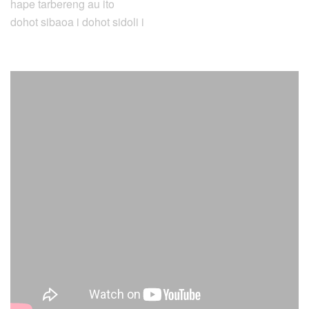
hape tarbereng au ito
dohot sibaoa i dohot sidoli i