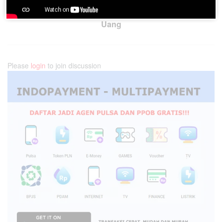
Edan, Anak Bakar Rumah Ortu Lantaran Tidak Diberi
Uang
Please
login
to join discussion