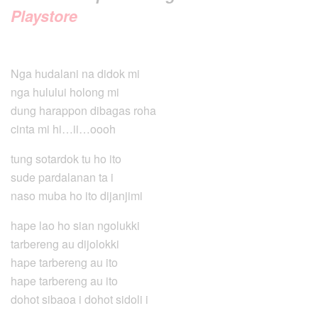
Playstore
Nga hudalani na didok mi
nga hulului holong mi
dung harappon dibagas roha
cinta mi hi…ii…oooh
tung sotardok tu ho ito
sude pardalanan ta i
naso muba ho ito dijanjimi
hape lao ho sian ngolukki
tarbereng au dijolokki
hape tarbereng au ito
hape tarbereng au ito
dohot sibaoa i dohot sidoli i