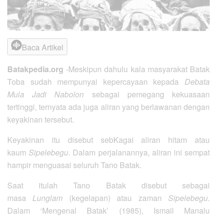
Baca Artikel
Batakpedia.org
-Meskipun dahulu kala masyarakat Batak
Toba sudah mempunyai kepercayaan kepada
Debata
Mula Jadi Nabolon
sebagai pemegang kekuasaan
tertinggi, ternyata ada juga aliran yang berlawanan dengan
keyakinan tersebut.
Keyakinan itu disebut sebKagai aliran hitam atau
kaum
Sipelebegu
. Dalam perjalanannya, aliran ini sempat
hampir menguasai seluruh Tano Batak.
Saat itulah Tano Batak disebut sebagai
masa
Lunglam
(kegelapan) atau zaman
Sipelebegu
.
Dalam ‘Mengenal Batak’ (1985), Ismail Manalu