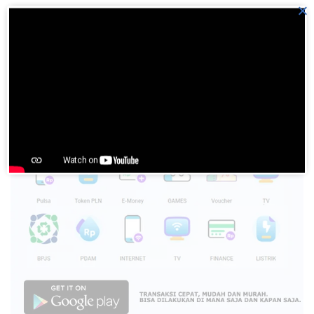
×
Humor ala Batak, Indonesia Lebih Canggih
Please
login
to join discussion