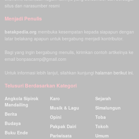
situs dan narasumber resmi
Menjadi Penulis
batakpedia.org
membuka kesempatan kepada siapapun dengan
latar belakang apapun untuk bergabung menjadi kontributor.
Bagi yang ingin bergabung menulis, kirimkan contoh artikelnya ke
email bonpascamp@gmail.com
Untuk informasi lebih lanjut, silahkan kunjungi
halaman berikut ini.
Telusuri Berdasarkan Kategori
Angkola Sipirok
Karo
Sejarah
Mandailing
Musik & Lagu
Simalungun
Berita
Opini
Toba
Budaya
Pakpak Dairi
Tokoh
Buku Ende
Pariwisata
Umum