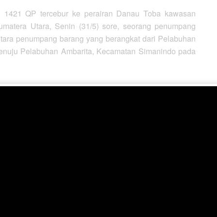
K 1421 QP tercebur ke perairan Danau Toba kawasan
matera Utara, Senin (31/5) sore, seorang penumpang
antara penumpang barang yang berangkat dari Pelabuhan
menuju Pelabuhan Ambarita, Kecamatan Simanindo pada
a, di antaranya Kristoni Sidabutar mengatakan, saat itu
an mobil dari dalam kapal.
uar dari dalam kapal, tiba-tiba pintu kapal yang juga
 pelabuhan amblas.
liran ke luar mobil Avanza BK 1421 QP ditumpangi tiga
satu warga Kota Pematangsiantar, Sumatera Utara.
atakan, putusnya Sling Rundoor (sling pintu kapal)