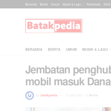
Beranda
Berita
Umum
Musik & Lagu
Pariwisata
Etnis
BERANDA
BERITA
UMUM
MUSIK & LAGU
Jembatan penghub
mobil masuk Danau
by
batakpedia
3 Juni 2021
in
Berita