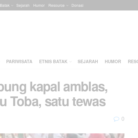
 Batak
Sejarah
Humor
Resource
Donasi
PARIWISATA
ETNIS BATAK
SEJARAH
HUMOR
RES
ung kapal amblas,
 Toba, satu tewas
0