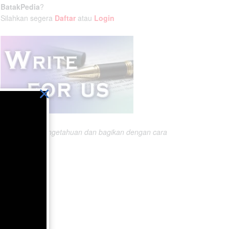
BatakPedia
?
Silahkan segera
Daftar
atau
Login
×
Ikatlah ilmu pengetahuan dan bagikan dengan cara
menuliskannya