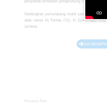
penyebab jembatan penghubung (rampdoor) terl
Sedangkan penumpang mobil yang meninggal at
atas nama Hj Farida (72), H Zulkarnaen (76)
(antara)
Join BatakPe
Previous Post