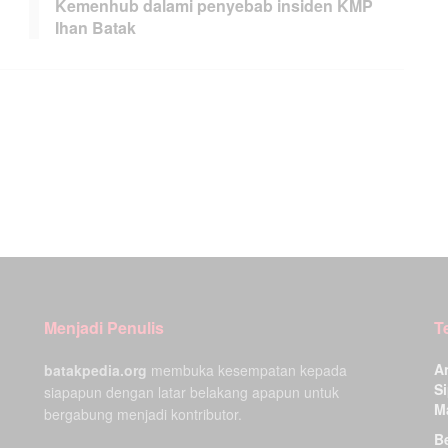
Kemenhub dalami penyebab insiden KMP
Ihan Batak
Menjadi Penulis
T
A
batakpedia.org
membuka kesempatan kepada
Si
siapapun dengan latar belakang apapun untuk
M
bergabung menjadi kontributor.
Be