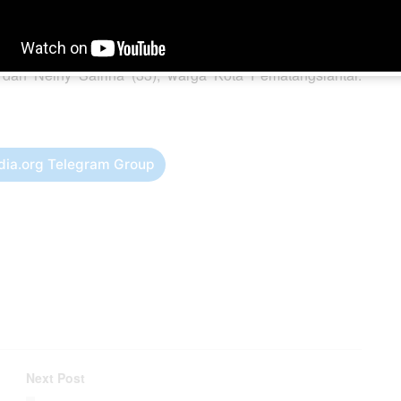
epas dari dermaga.
as nama Desy Marizdayanti (32), tiga lainnya selamat
 dan Neiny Safrina (33), warga Kota Pematangsiantar.
dia.org Telegram Group
Next Post