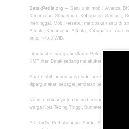
BatakPedia.org
– Satu unit mobil Avanza B
Kecamatan Simanindo, Kabupaten Samosir, Su
meninggal. Mobil tersebut merupakan satu di 
Ajibata, Kecamatan Ajibata, Kabupaten Toba 
pukul 14.00 WIB.
Informasi di warga sekitaran Pelabuhan Ambarit
KMP Ihan Batak sedang melakukan bongkar muat
Saat mobil penumpang satu per satu mulai ke l
dipergunakan sebagai jembatan penghubung ke
Naas, amblasnya jembatan bertepatan dengan gi
warga Kota Tebing Tinggi, Sumatera Utara dan 
Plt Kadis Perhubungan Sardo Sirumapea meng