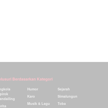
elusuri Berdasarkan Kategori
ngkola
Humor
Sejarah
pirok
Karo
Simalungun
andailing
Musik & Lagu
Toba
rita