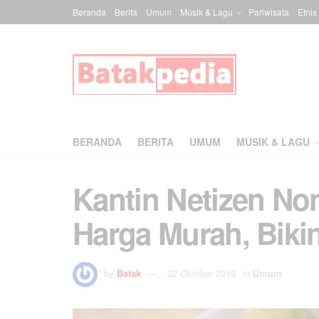
Beranda
Berita
Umum
Musik & Lagu
Pariwisata
Etnis
BERANDA
BERITA
UMUM
MUSIK & LAGU
Kantin Netizen N
Harga Murah, Biki
by
Batak
22 Oktober 2019
in
Umum