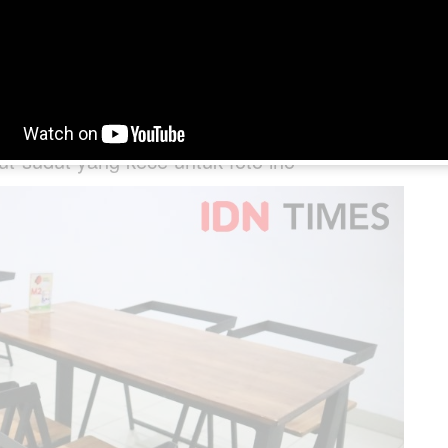
t-sudut yang kece untuk foto lho