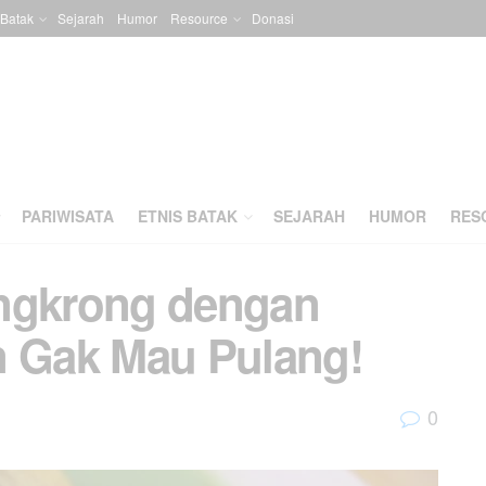
 Batak
Sejarah
Humor
Resource
Donasi
PARIWISATA
ETNIS BATAK
SEJARAH
HUMOR
RES
ongkrong dengan
n Gak Mau Pulang!
0