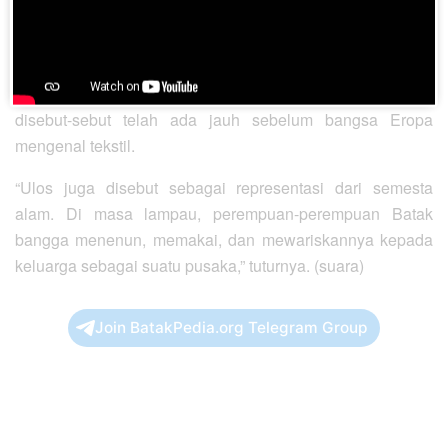
merupakan suatu produk penting asal salah satu
peradaban tertua di Asia.
Usianya diperkirakan sudah 4.000 tahun. Ulos bahkan
disebut-sebut telah ada jauh sebelum bangsa Eropa
mengenal tekstil.
“Ulos juga disebut sebagai representasi dari semesta
alam. Di masa lampau, perempuan-perempuan Batak
bangga menenun, memakai, dan mewariskannya kepada
keluarga sebagai suatu pusaka,” tuturnya. (suara)
Join BatakPedia.org Telegram Group