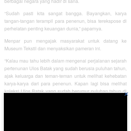
berbagai negara yang hadir di sana.
“Sudah pasti kita sangat bangga. Bayangkan, karya
tangan-tangan terampil para penenun, bisa terekspose di
perhelatan penting keuangan dunia,” paparnya.
Menpar pun mengajak masyarakat untuk datang ke
Museum Tekstil dan menyaksikan pameran ini.
“Kalau mau tahu lebih dalam mengenai perjalanan sejarah
pertenunan Ulos Batak yang sudah berusia puluhan tahun,
ajak keluarga dan teman-teman untuk melihat kehebatan
karya-karya dari para penenun. Kapan lagi bisa melihat
koleksi Ulos Batak yang sudah berumur puluhan tahun di
×
satu lokasi,” ajak Menpar.
“Ulos, tidak hanya menyimpan tradisi Batak yang kental
dan sarat makna,” tambahnya.
Ulos memang istimewa. Ditemukan fakta bahwa ulos