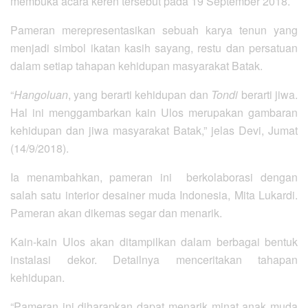
membuka acara keren tersebut pada 19 September 2018.
Pameran merepresentasikan sebuah karya tenun yang
menjadi simbol ikatan kasih sayang, restu dan persatuan
dalam setiap tahapan kehidupan masyarakat Batak.
“
Hangoluan
, yang berarti kehidupan dan
Tondi
berarti jiwa.
Hal ini menggambarkan kain Ulos merupakan gambaran
kehidupan dan jiwa masyarakat Batak,” jelas Devi, Jumat
(14/9/2018).
Ia menambahkan, pameran ini berkolaborasi dengan
salah satu interior desainer muda Indonesia, Mita Lukardi.
Pameran akan dikemas segar dan menarik.
Kain-kain Ulos akan ditampilkan dalam berbagai bentuk
instalasi dekor. Detailnya menceritakan tahapan
kehidupan.
“Pameran ini diharapkan dapat menarik minat anak muda