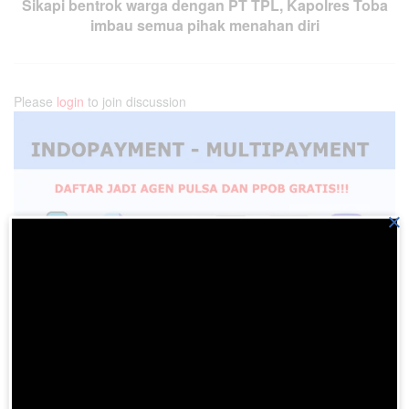
Sikapi bentrok warga dengan PT TPL, Kapolres Toba
imbau semua pihak menahan diri
Please
login
to join discussion
×