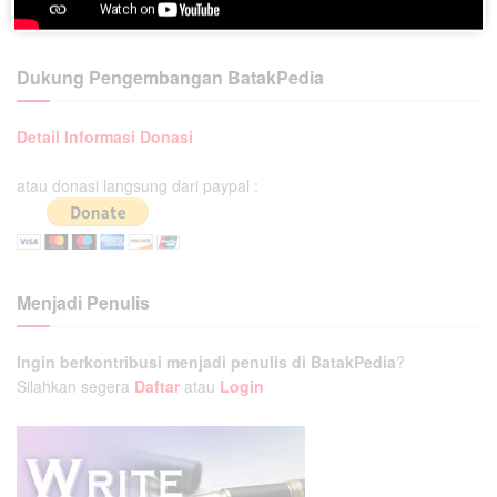
Dukung Pengembangan BatakPedia
Detail Informasi Donasi
atau donasi langsung dari paypal :
Menjadi Penulis
Ingin berkontribusi menjadi penulis di BatakPedia
?
Silahkan segera
Daftar
atau
Login