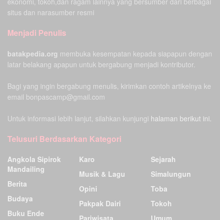
ekonomi, tokoh,dan ragam lainnya yang bersumber dari berbagai
situs dan narasumber resmi
Menjadi Penulis
batakpedia.org
membuka kesempatan kepada siapapun dengan
latar belakang apapun untuk bergabung menjadi kontributor.
Bagi yang ingin bergabung menulis, kirimkan contoh artikelnya ke
email bonpascamp@gmail.com
Untuk informasi lebih lanjut, silahkan kunjungi
halaman berikut ini.
Telusuri Berdasarkan Kategori
Angkola Sipirok
Karo
Sejarah
Mandailing
Musik & Lagu
Simalungun
Berita
Opini
Toba
Budaya
Pakpak Dairi
Tokoh
Buku Ende
Pariwisata
Umum