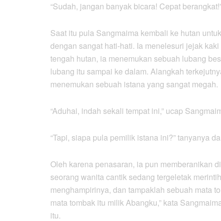
“Sudah, jangan banyak bicara! Cepat berangkat!”
Saat itu pula Sangmaima kembali ke hutan untuk m
dengan sangat hati-hati. Ia menelesuri jejak kak
tengah hutan, ia menemukan sebuah lubang besar
lubang itu sampai ke dalam. Alangkah terkejutny
menemukan sebuah istana yang sangat megah.
“Aduhai, indah sekali tempat ini,” ucap Sangmai
“Tapi, siapa pula pemilik istana ini?” tanyanya da
Oleh karena penasaran, ia pun memberanikan diri
seorang wanita cantik sedang tergeletak merinti
menghampirinya, dan tampaklah sebuah mata tomb
mata tombak itu milik Abangku,” kata Sangmaima 
itu.