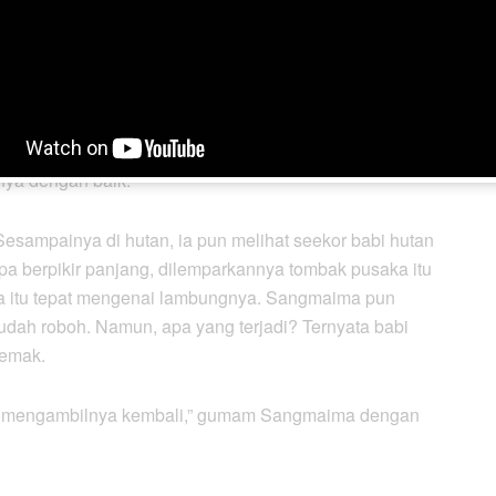
n kamu sanggup menjaganya jangan sampai hilang.”
ya dengan baik.”
Sesampainya di hutan, ia pun melihat seekor babi hutan
pa berpikir panjang, dilemparkannya tombak pusaka itu
ka itu tepat mengenai lambungnya. Sangmaima pun
sudah roboh. Namun, apa yang terjadi? Ternyata babi
semak.
arus mengambilnya kembali,” gumam Sangmaima dengan