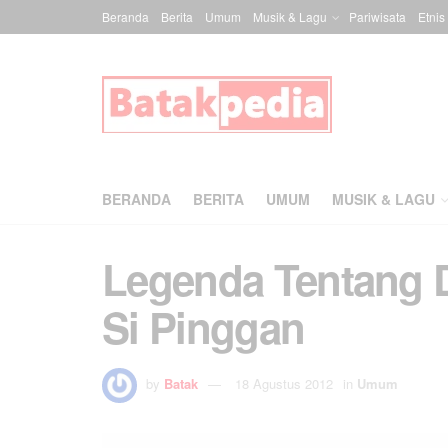
Beranda
Berita
Umum
Musik & Lagu
Pariwisata
Etnis
BERANDA
BERITA
UMUM
MUSIK & LAGU
Legenda Tentang 
Si Pinggan
by
Batak
18 Agustus 2012
in
Umum