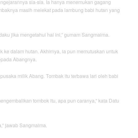
pengejarannya sia-sia. Ia hanya menemukan gagang
mbaknya masih melekat pada lambung babi hutan yang
daku jika mengetahui hal ini,” gumam Sangmaima.
uk ke dalam hutan. Akhirnya, ia pun memutuskan untuk
kepada Abangnya.
pusaka milik Abang. Tombak itu terbawa lari oleh babi
mengembalikan tombok itu, apa pun caranya,” kata Datu
ya,” jawab Sangmaima.