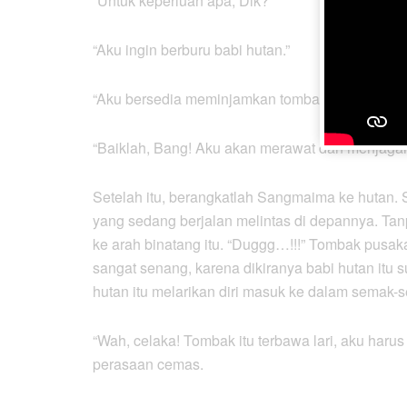
“Untuk keperluan apa, Dik?”
“Aku ingin berburu babi hutan.”
“Aku bersedia meminjamkan tombak itu, asalka
“Baiklah, Bang! Aku akan merawat dan menjagan
Setelah itu, berangkatlah Sangmaima ke hutan. 
yang sedang berjalan melintas di depannya. Tan
ke arah binatang itu. “Duggg…!!!” Tombak pusa
sangat senang, karena dikiranya babi hutan itu 
hutan itu melarikan diri masuk ke dalam semak-
“Wah, celaka! Tombak itu terbawa lari, aku h
perasaan cemas.