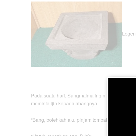
Legen
Pada suatu hari, Sangmaima ingin meminjam tomb
meminta ijin kepada abangnya.
“Bang, bolehkah aku pinjam tombak pusaka itu?”