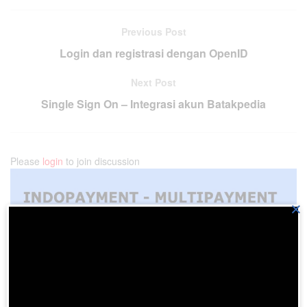
Previous Post
Login dan registrasi dengan OpenID
Next Post
Single Sign On – Integrasi akun Batakpedia
Please
login
to join discussion
×