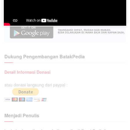
Dukung Pengembangan BatakPedia
Detail Informasi Donasi
atau donasi langsung dari paypal :
Menjadi Penulis