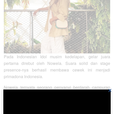
Pada Indonesian Idol musim kedelapan, gelar juara
pertama direbut oleh Nowela. Suara solid dan stage
presence-nya berhasil membawa cewek ini menjadi
primadona Indonesia.
Nowela ternyata seorang penyanyi berdarah campuran
×
Batak dan Papua. Ibunya punya marga Sinaga sementara
ayahnya berasal dari Wamena. Perjuangannya mencapai
kesuksesan pun berbuah manis.