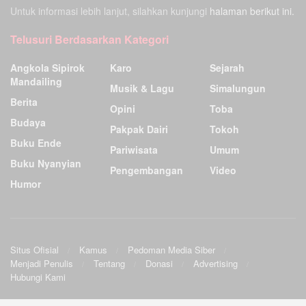
Untuk informasi lebih lanjut, silahkan kunjungi
halaman berikut ini.
Telusuri Berdasarkan Kategori
Angkola Sipirok
Karo
Sejarah
Mandailing
Musik & Lagu
Simalungun
Berita
Opini
Toba
Budaya
Pakpak Dairi
Tokoh
Buku Ende
Pariwisata
Umum
Buku Nyanyian
Pengembangan
Video
Humor
Situs Ofisial
Kamus
Pedoman Media Siber
Menjadi Penulis
Tentang
Donasi
Advertising
Hubungi Kami
Ensiklopedia Budaya Batak
.
©2009
Sunardo Panjaitan
& G. Sahat. All