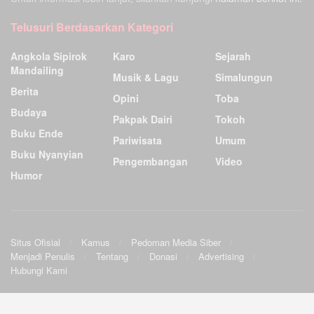
Telusuri Berdasarkan Kategori
Angkola Sipirok
Karo
Sejarah
Mandailing
Musik & Lagu
Simalungun
Berita
Opini
Toba
Budaya
Pakpak Dairi
Tokoh
Buku Ende
Pariwisata
Umum
Buku Nyanyian
Pengembangan
Video
Humor
Situs Ofisial
Kamus
Pedoman Media Siber
Menjadi Penulis
Tentang
Donasi
Advertising
Hubungi Kami
Ensiklopedia Budaya Batak
.
©2009
Sunardo Panjaitan
& G. Sahat. All
Official site
|
Wiki
|
Forum
|
Sourceforge
|
Twitter
|
Facebook
rights reserved