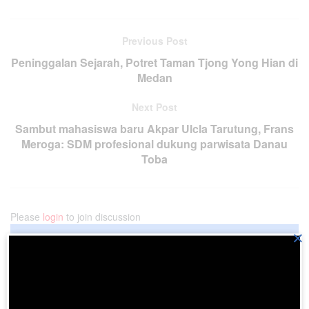
Previous Post
Peninggalan Sejarah, Potret Taman Tjong Yong Hian di
Medan
Next Post
Sambut mahasiswa baru Akpar Ulcla Tarutung, Frans
Meroga: SDM profesional dukung parwisata Danau
Toba
Please
login
to join discussion
×