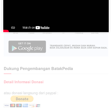
Dukung Pengembangan BatakPedia
Detail Informasi Donasi
atau donasi langsung dari paypal :