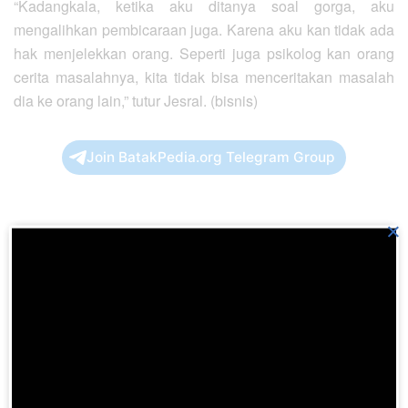
“Kadangkala, ketika aku ditanya soal gorga, aku
mengalihkan pembicaraan juga. Karena aku kan tidak ada
hak menjelekkan orang. Seperti juga psikolog kan orang
cerita masalahnya, kita tidak bisa menceritakan masalah
dia ke orang lain,” tutur Jesral. (bisnis)
Join BatakPedia.org Telegram Group
×
Previous Post
Camkan, Ini 12 Pegangan Hidup Pemikiran Orang
Batak