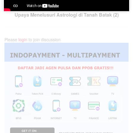
Next Post
Upaya Menelusuri Astrologi di Tanah Batak (2)
Please
login
to join discussion