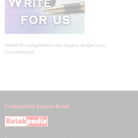
Ikatlah ilmu pengetahuan dan bagikan dengan cara
menuliskannya
Ensiklopedia Budaya Batak