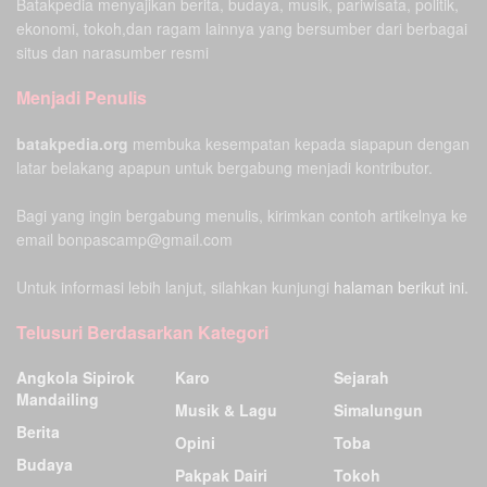
Batakpedia menyajikan berita, budaya, musik, pariwisata, politik,
ekonomi, tokoh,dan ragam lainnya yang bersumber dari berbagai
situs dan narasumber resmi
Menjadi Penulis
batakpedia.org
membuka kesempatan kepada siapapun dengan
latar belakang apapun untuk bergabung menjadi kontributor.
Bagi yang ingin bergabung menulis, kirimkan contoh artikelnya ke
email bonpascamp@gmail.com
Untuk informasi lebih lanjut, silahkan kunjungi
halaman berikut ini.
Telusuri Berdasarkan Kategori
Angkola Sipirok
Karo
Sejarah
Mandailing
Musik & Lagu
Simalungun
Berita
Opini
Toba
Budaya
Pakpak Dairi
Tokoh