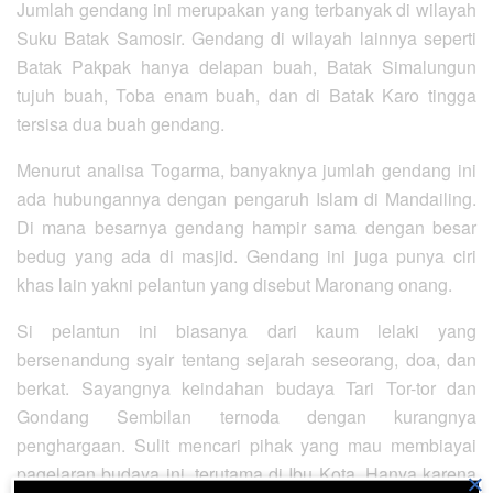
Jumlah gendang ini merupakan yang terbanyak di wilayah
Suku Batak Samosir. Gendang di wilayah lainnya seperti
Batak Pakpak hanya delapan buah, Batak Simalungun
tujuh buah, Toba enam buah, dan di Batak Karo tingga
tersisa dua buah gendang.
Menurut analisa Togarma, banyaknya jumlah gendang ini
ada hubungannya dengan pengaruh Islam di Mandailing.
Di mana besarnya gendang hampir sama dengan besar
bedug yang ada di masjid. Gendang ini juga punya ciri
khas lain yakni pelantun yang disebut Maronang onang.
Si pelantun ini biasanya dari kaum lelaki yang
bersenandung syair tentang sejarah seseorang, doa, dan
berkat. Sayangnya keindahan budaya Tari Tor-tor dan
Gondang Sembilan ternoda dengan kurangnya
penghargaan. Sulit mencari pihak yang mau membiayai
pagelaran budaya ini, terutama di Ibu Kota. Hanya karena
×