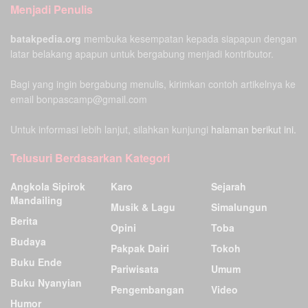
Menjadi Penulis
batakpedia.org
membuka kesempatan kepada siapapun dengan
latar belakang apapun untuk bergabung menjadi kontributor.
Bagi yang ingin bergabung menulis, kirimkan contoh artikelnya ke
email bonpascamp@gmail.com
Untuk informasi lebih lanjut, silahkan kunjungi
halaman berikut ini.
Telusuri Berdasarkan Kategori
Angkola Sipirok
Karo
Sejarah
Mandailing
Musik & Lagu
Simalungun
Berita
Opini
Toba
Budaya
Pakpak Dairi
Tokoh
Buku Ende
Pariwisata
Umum
Buku Nyanyian
Pengembangan
Video
Humor