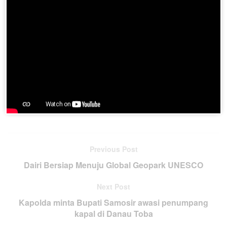
pejuang-pejuang seni Batak, Tari Toro-tor dan Gondang ini
masih tumbuh dan terlihat keberadannya.(pesona.travel)
Join BatakPedia.org Telegram Group
Previous Post
Dairi Bersiap Menuju Global Geopark UNESCO
Next Post
Kapolda minta Bupati Samosir awasi penumpang
kapal di Danau Toba