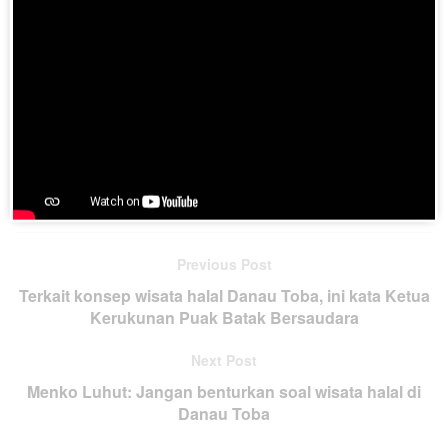
Bandara Kualanamu, Deliserdang. (antara)
Join BatakPedia.org Telegram Group
Previous Post
Terkait konsep wisata halal Danau Toba, ini kata Ketua
Kerukunan Puak Batak Bersaudara
Next Post
Menko Luhut: Jangan benturkan soal wisata halal di
Danau Toba