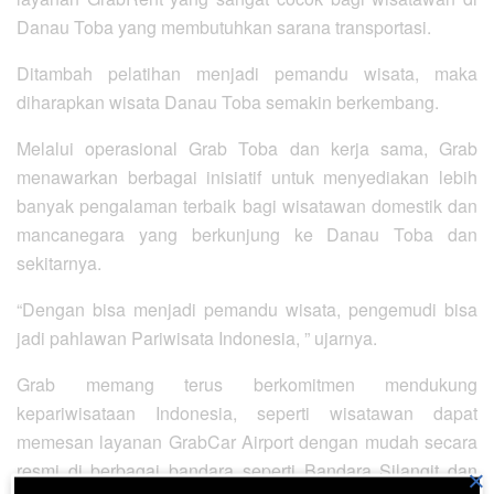
Danau Toba yang membutuhkan sarana transportasi.
Ditambah pelatihan menjadi pemandu wisata, maka
diharapkan wisata Danau Toba semakin berkembang.
Melalui operasional Grab Toba dan kerja sama, Grab
menawarkan berbagai inisiatif untuk menyediakan lebih
banyak pengalaman terbaik bagi wisatawan domestik dan
mancanegara yang berkunjung ke Danau Toba dan
sekitarnya.
“Dengan bisa menjadi pemandu wisata, pengemudi bisa
jadi pahlawan Pariwisata Indonesia, ” ujarnya.
Grab memang terus berkomitmen mendukung
kepariwisataan Indonesia, seperti wisatawan dapat
memesan layanan GrabCar Airport dengan mudah secara
resmi di berbagai bandara seperti Bandara Silangit dan
×