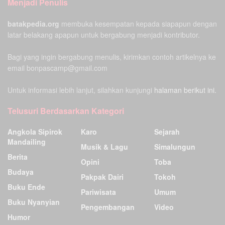
Menjadi Penulis
batakpedia.org
membuka kesempatan kepada siapapun dengan
latar belakang apapun untuk bergabung menjadi kontributor.
Bagi yang ingin bergabung menulis, kirimkan contoh artikelnya ke
email bonpascamp@gmail.com
Untuk informasi lebih lanjut, silahkan kunjungi
halaman berikut ini.
Telusuri Berdasarkan Kategori
Angkola Sipirok
Karo
Sejarah
Mandailing
Musik & Lagu
Simalungun
Berita
Opini
Toba
Budaya
Pakpak Dairi
Tokoh
Buku Ende
Pariwisata
Umum
Buku Nyanyian
Pengembangan
Video
Humor