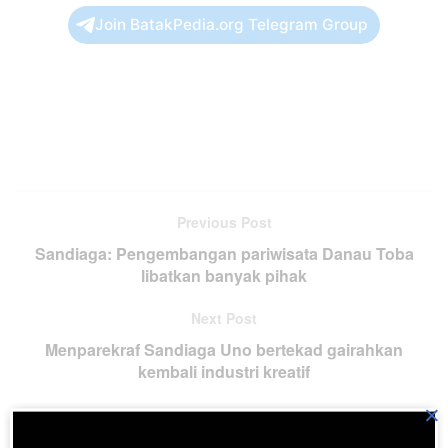
Join BatakPedia.org Telegram Group
Previous Post
Sandiaga: Pengembangan pariwisata Danau Toba
libatkan banyak pihak
Next Post
Menparekraf Sandiaga Uno bertekad gairahkan
kembali industri kreatif
×