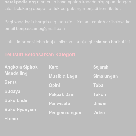
batakpedia.org
membuka kesempatan kepada siapapun dengan
latar belakang apapun untuk bergabung menjadi kontributor.
Bagi yang ingin bergabung menulis, kirimkan contoh artikelnya ke
email bonpascamp@gmail.com
Untuk informasi lebih lanjut, silahkan kunjungi
halaman berikut ini.
Telusuri Berdasarkan Kategori
Angkola Sipirok
Karo
Sejarah
Mandailing
Musik & Lagu
Simalungun
Berita
Opini
Toba
Budaya
Pakpak Dairi
Tokoh
Buku Ende
Pariwisata
Umum
Buku Nyanyian
Pengembangan
Video
Humor