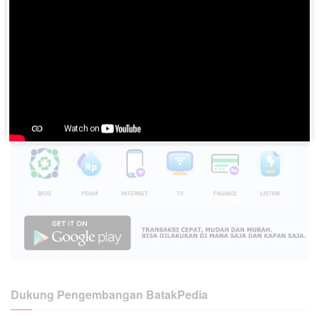
Please
login
to join discussion
Dukung Pengembangan BatakPedia