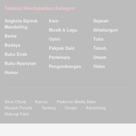
Telusuri Berdasarkan Kategori
Angkola Sipirok
Karo
Sejarah
Mandailing
Musik & Lagu
Simalungun
Berita
Opini
Toba
Budaya
Pakpak Dairi
Tokoh
Buku Ende
Pariwisata
Umum
Buku Nyanyian
Pengembangan
Video
Humor
Situs Ofisial
Kamus
Pedoman Media Siber
Menjadi Penulis
Tentang
Donasi
Advertising
Hubungi Kami
Ensiklopedia Budaya Batak
.
©2009
Sunardo Panjaitan
& G. Sahat. All
Official site
|
Wiki
|
Forum
|
Sourceforge
|
Twitter
|
Facebook
rights reserved