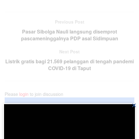
Previous Post
Pasar Sibolga Nauli langsung disemprot
pascameninggalnya PDP asal Sidimpuan
Next Post
Listrik gratis bagi 21.569 pelanggan di tengah pandemi
COVID-19 di Taput
Please
login
to join discussion
×