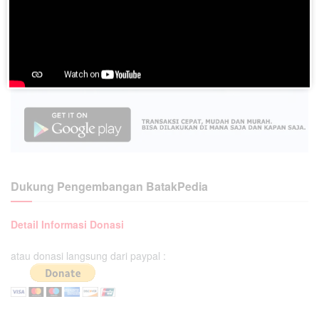
Dukung Pengembangan BatakPedia
Detail Informasi Donasi
atau donasi langsung dari paypal :