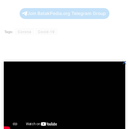
Join BatakPedia.org Telegram Group
Tags:
Corona
Covid-19
×
Previous Post
Nelayan Parapat dapat paket sembako dari pengurus
koperasi
Next Post
Enam Aksara Indonesia Akan Didaftarkan Jadi Nama
Domain