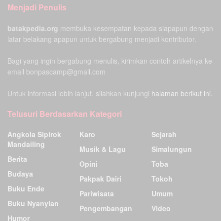
Menjadi Penulis
batakpedia.org
membuka kesempatan kepada siapapun dengan
latar belakang apapun untuk bergabung menjadi kontributor.
Bagi yang ingin bergabung menulis, kirimkan contoh artikelnya ke
email bonpascamp@gmail.com
Untuk informasi lebih lanjut, silahkan kunjungi
halaman berikut ini.
Telusuri Berdasarkan Kategori
Angkola Sipirok
Karo
Sejarah
Mandailing
Musik & Lagu
Simalungun
Berita
Opini
Toba
Budaya
Pakpak Dairi
Tokoh
Buku Ende
Pariwisata
Umum
Buku Nyanyian
Pengembangan
Video
Humor