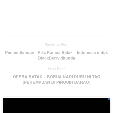
Previous Post
Pemberitahuan : Rilis Kamus Batak – Indonesia untuk
BlackBerry ditunda
Next Post
OPERA BATAK – BORUA NADI DURU NI TAO
(PEREMPUAN DI PINGGIR DANAU)
×
Please
login
to join discussion