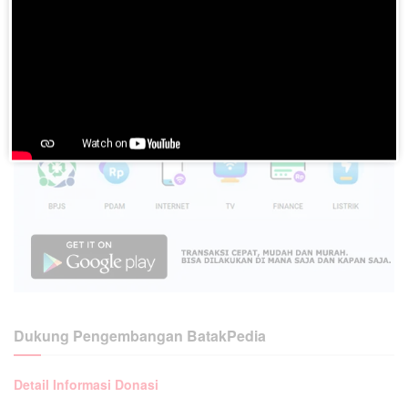
Dukung Pengembangan BatakPedia
Detail Informasi Donasi