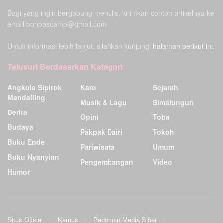
Bagi yang ingin bergabung menulis, kirimkan contoh artikelnya ke
email bonpascamp@gmail.com
Untuk informasi lebih lanjut, silahkan kunjungi
halaman berikut ini.
Telusuri Berdasarkan Kategori
Angkola Sipirok
Karo
Sejarah
Mandailing
Musik & Lagu
Simalungun
Berita
Opini
Toba
Budaya
Pakpak Dairi
Tokoh
Buku Ende
Pariwisata
Umum
Buku Nyanyian
Pengembangan
Video
Humor
Situs Ofisial
Kamus
Pedoman Media Siber