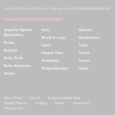
Untuk informasi lebih lanjut, silahkan kunjungi
halaman berikut ini.
Telusuri Berdasarkan Kategori
Angkola Sipirok
Karo
Sejarah
Mandailing
Musik & Lagu
Simalungun
Berita
Opini
Toba
Budaya
Pakpak Dairi
Tokoh
Buku Ende
Pariwisata
Umum
Buku Nyanyian
Pengembangan
Video
Humor
Situs Ofisial
Kamus
Pedoman Media Siber
Menjadi Penulis
Tentang
Donasi
Advertising
Hubungi Kami