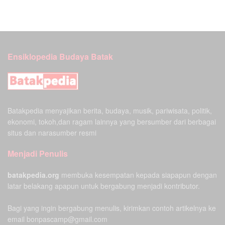
Ensiklopedia Budaya Batak
Batakpedia menyajikan berita, budaya, musik, pariwisata, politik,
ekonomi, tokoh,dan ragam lainnya yang bersumber dari berbagai
situs dan narasumber resmi
Menjadi Penulis
batakpedia.org
membuka kesempatan kepada siapapun dengan
latar belakang apapun untuk bergabung menjadi kontributor.
Bagi yang ingin bergabung menulis, kirimkan contoh artikelnya ke
email bonpascamp@gmail.com