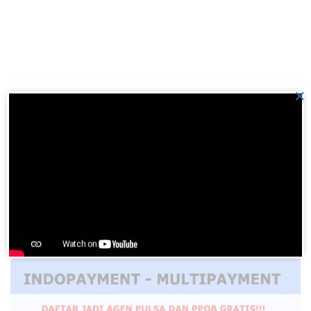
×
Previous Post
Wisatawan Akan Banyak Datang Dengan Interkoneksi
Wisata Danau Toba-Sibolga-Nias
Next Post
Rumah Megah Sarat Filosofi Adat Batak Toba
Please
login
to join discussion