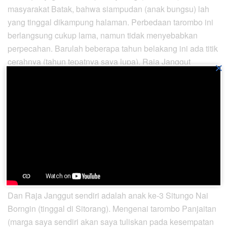
masyarakat Batak, bahwa siampudan (anak bungsu) lah
yang tinggal dikampung halaman. Perbedaan tarombo ini
berlangsung cukup lama, namun tidak menyebabkan
perpecahan. Barulah beberapa tahun belakang ini ada titik
cerahnya (tahun tepatnya saya lupa). Raja Janggut
×
ditetapkan sebagai anak ke-3 Situngo Nai Borngin (tinggal
di Sitorang). Untuk Tarombo Toga Panjaitan sendiri
diluruskan. Radja Panjaitan (tinggal di Matio) memiliki 3
orang ana, yaitu:
Situngo Nai Borngin (tinggal di Sitorang)
Matio (tinggal di Matio)
Dolok Dabolon (Angkola Panjaitan)
Dan Raja Janggut sendiri adalah anak ke-3 Situngo Nai
Borngin (tinggal di Sitorang). Mengenai tarombo Panjaitan
(marga saya sendiri akan saya tuliskan pada kesempatan