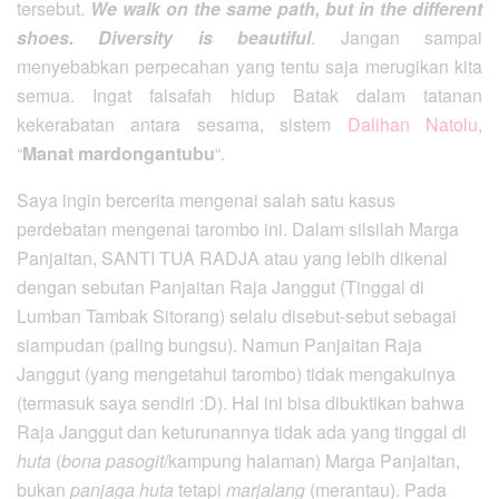
tersebut.
We walk on the same path, but in the different
shoes. Diversity is beautiful
. Jangan sampai
menyebabkan perpecahan yang tentu saja merugikan kita
semua. Ingat falsafah hidup Batak dalam tatanan
kekerabatan antara sesama, sistem
Dalihan Natolu
,
“
Manat mardongantubu
“.
Saya ingin bercerita mengenai salah satu kasus
perdebatan mengenai tarombo ini. Dalam silsilah Marga
Panjaitan, SANTI TUA RADJA atau yang lebih dikenal
dengan sebutan Panjaitan Raja Janggut (Tinggal di
Lumban Tambak Sitorang) selalu disebut-sebut sebagai
siampudan (paling bungsu). Namun Panjaitan Raja
Janggut (yang mengetahui tarombo) tidak mengakuinya
(termasuk saya sendiri :D). Hal ini bisa dibuktikan bahwa
Raja Janggut dan keturunannya tidak ada yang tinggal di
huta
(
bona pasogit
/kampung halaman) Marga Panjaitan,
bukan
panjaga huta
tetapi
marjalang
(merantau). Pada