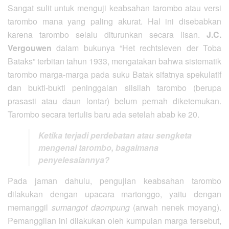
Sangat sulit untuk menguji keabsahan tarombo atau versi
tarombo mana yang paling akurat. Hal ini disebabkan
karena tarombo selalu diturunkan secara lisan.
J.C.
Vergouwen
dalam bukunya “Het rechtsleven der Toba
Bataks” terbitan tahun 1933, mengatakan bahwa sistematik
tarombo marga-marga pada suku Batak sifatnya spekulatif
dan bukti-bukti peninggalan silsilah tarombo (berupa
prasasti atau daun lontar) belum pernah diketemukan.
Tarombo secara tertulis baru ada setelah abab ke 20.
Ketika terjadi perdebatan atau sengketa
mengenai tarombo, bagaimana
penyelesaiannya?
Pada jaman dahulu, pengujian keabsahan tarombo
dilakukan dengan upacara martonggo, yaitu dengan
memanggil
sumangot daompung
(arwah nenek moyang).
Pemanggilan ini dilakukan oleh kumpulan marga tersebut,