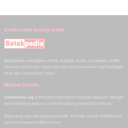
Ensiklopedia Budaya Batak
Batakpedia menyajikan berita, budaya, musik, pariwisata, politik,
ekonomi, tokoh,dan ragam lainnya yang bersumber dari berbagai
situs dan narasumber resmi
Menjadi Penulis
batakpedia.org
membuka kesempatan kepada siapapun dengan
latar belakang apapun untuk bergabung menjadi kontributor.
Bagi yang ingin bergabung menulis, kirimkan contoh artikelnya ke
email bonpascamp@gmail.com