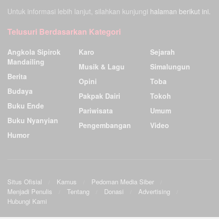
Untuk informasi lebih lanjut, silahkan kunjungi
halaman berikut ini.
Telusuri Berdasarkan Kategori
Angkola Sipirok
Karo
Sejarah
Mandailing
Musik & Lagu
Simalungun
Berita
Opini
Toba
Budaya
Pakpak Dairi
Tokoh
Buku Ende
Pariwisata
Umum
Buku Nyanyian
Pengembangan
Video
Humor
Situs Ofisial
Kamus
Pedoman Media Siber
Menjadi Penulis
Tentang
Donasi
Advertising
Hubungi Kami