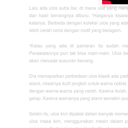
Lalu ada ulos sutra liar, di mana ulat yang men
dan hasil benangnya diburu. “Harganya kisara
katanya. Berbeda dengan koleksi ulos yang ada
lebih cerah ceria dengan motif yang beragam.
“Kalau yang ada di pameran itu sudah masu
Perawatannya pun tak bisa main-main. Ulos be
akan merusak susunan benang.
Dia memaparkan perbedaan ulos klasik ada p
alami, misalnya kulit jengkol untuk warna cokl
dengan warna-warna yang cerah. Karena itulah,
gelap. Karena warnanya yang alami semakin puda
Selain itu, ulos kini dipakai dalam banyak mome
ulos masa kini, menggunakan mesin dalam p