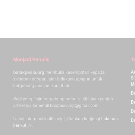
Menjadi Penulis
T
A
batakpedia.org
membuka kesempatan kepada
Si
siapapun dengan latar belakang apapun untuk
M
bergabung menjadi kontributor.
Be
Bagi yang ingin bergabung menulis, kirimkan contoh
B
artikelnya ke email bonpascamp@gmail.com
B
Untuk informasi lebih lanjut, silahkan kunjungi
halaman
B
berikut ini.