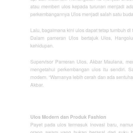
atau memberi ulos kepada turunan menjadi ada
perkembangannya Ulos menjadi salah satu buda
Lalu, bagaimana kini ulos dapat tetap tumbuh di t
Dalam pameran Ulos bertajuk Ulos, Hangolu
kehidupan.
Supervisor Pameran Ulos, Akbar Maulana, men
mengetahui perkembangan ulos itu sendiri. Sa
modern. “Warnanya lebih cerah dan ada sentuh
Akbar.
Ulos Modern dan Produk Fashion
Payet pada ulos termasuk inovasi baru, namun
orang awam yang bukan berasal dari suku ba