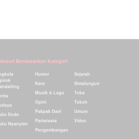
elusuri Berdasarkan Kategori
ngkola
Humor
Sejarah
pirok
Karo
Simalungun
andailing
Musik & Lagu
Toba
rita
Opini
Tokoh
udaya
Pakpak Dairi
Umum
uku Ende
Pariwisata
Video
uku Nyanyian
Pengembangan