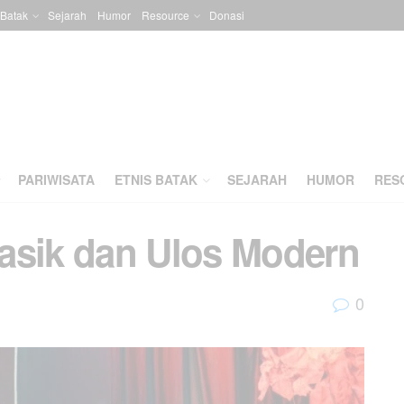
 Batak
Sejarah
Humor
Resource
Donasi
PARIWISATA
ETNIS BATAK
SEJARAH
HUMOR
RES
asik dan Ulos Modern
0