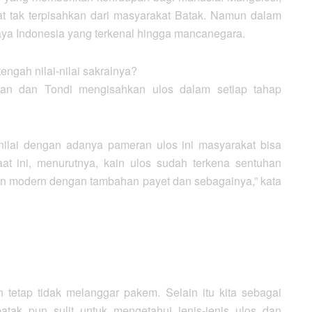
t tak terpisahkan dari masyarakat Batak. Namun dalam
ya Indonesia yang terkenal hingga mancanegara.
engah nilai-nilai sakralnya?
an dan Tondi mengisahkan ulos dalam setiap tahap
ilai dengan adanya pameran ulos ini masyarakat bisa
at ini, menurutnya, kain ulos sudah terkena sentuhan
an modern dengan tambahan payet dan sebagainya,” kata
 tetap tidak melanggar pakem. Selain itu kita sebagai
tak pun sulit untuk mengetahui jenis-jenis ulos dan