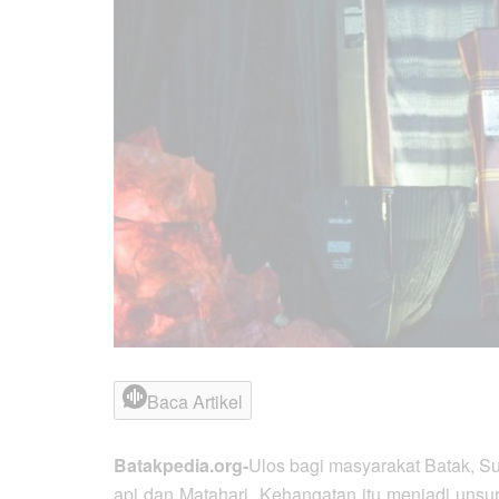
Baca Artikel
Batakpedia.org-
Ulos bagi masyarakat Batak, Su
api dan Matahari. Kehangatan itu menjadi uns