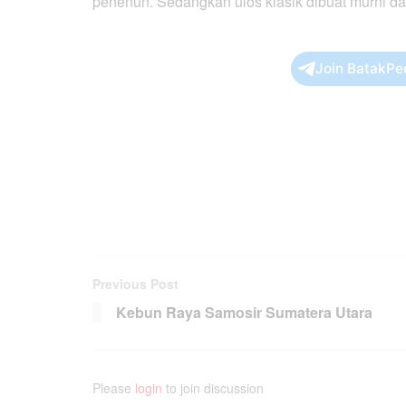
penenun. Sedangkan ulos klasik dibuat murni da
Join BatakPe
Previous Post
Kebun Raya Samosir Sumatera Utara
Please
login
to join discussion