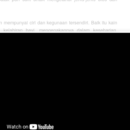
 mempunyai ciri dan kegunaan tersendiri. Baik itu kain
kelahiran bayi, mengenakannya dalam keseharian,
tian. Namun ada juga ulos yang tidak bisa sembarang
h dipakai oleh orang yang memiliki cucu.
on yang apik. Bentuknya tak hanya berbentuk kain, tapi
gga berbagai jenis pernak-pernik. “Ulos sebagai fashion
emeja,” ungkapnya.
ga mengakui saat ini ulos sudah menjadi produk fashion.
dijadikan pakain jadi. Ada jenis blongket dengan kisaran
a yang harganya bisa menyentuh lebih dari Rp1 juta.