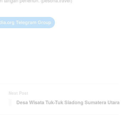
ri tangan penenun. (pesona.travel)
dia.org Telegram Group
Next Post
Desa Wisata Tuk-Tuk Siadong Sumatera Utara