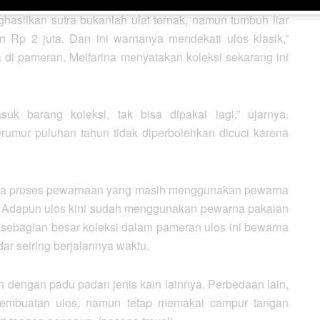
ghasilkan sutra bukanlah ulat ternak, namun tumbuh liar
n Rp 2 juta. Dan ini warnanya mendekati ulos klasik,”
 di pameran, Melfarina menyatakan koleksi sekarang ini
k barang koleksi, tak bisa dipakai lagi,” ujarnya.
rumur puluhan tahun tidak diperbolehkan dicuci karena
ada proses pewarnaan yang masih menggunakan pewarna
at. Adapun ulos kini sudah menggunakan pewarna pakaian
 sebagian besar koleksi dalam pameran ulos ini bewarna
r seiring berjalannya waktu.
n dengan padu padan jenis kain lainnya. Perbedaan lain,
embuatan ulos, namun tetap memakai campur tangan