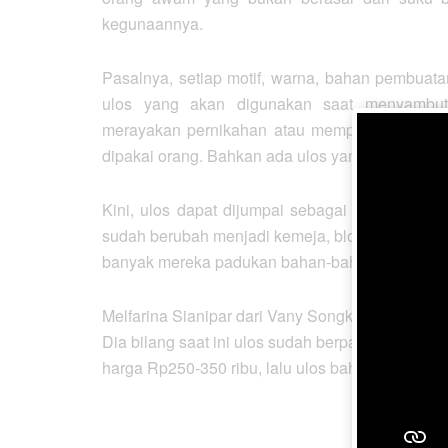
kegunaannya.
Pasalnya, setiap motif, warna, bahan pembuatan
ulos yang akan digunakan saat menyambut 
merayakan pernikahan atau memperingati kema
dipakai orang. Bahkan ada ulos yang hanya bole
Kini, ulos dapat dijumpai sebagai produk fashi
sudah berubah menjadi kemeja, blouse, gaun, hin
banyak mereka padukan bahan-bahannya jadi k
Melfarina Sianipar dari Vany Songket Gallery ju
Dia bilang saat ini ulos sudah berpadu dan bisa 
harga Rp250-350 ribu, lalu ulos bahan semi sutr