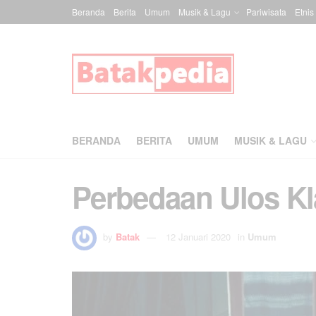
Beranda
Berita
Umum
Musik & Lagu
Pariwisata
Etnis
BERANDA
BERITA
UMUM
MUSIK & LAGU
Perbedaan Ulos Kl
by
Batak
12 Januari 2020
in
Umum