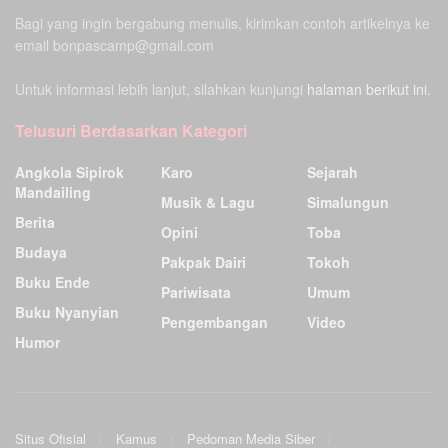
Bagi yang ingin bergabung menulis, kirimkan contoh artikelnya ke
email bonpascamp@gmail.com
Untuk informasi lebih lanjut, silahkan kunjungi
halaman berikut ini.
Telusuri Berdasarkan Kategori
Angkola Sipirok
Karo
Sejarah
Mandailing
Musik & Lagu
Simalungun
Berita
Opini
Toba
Budaya
Pakpak Dairi
Tokoh
Buku Ende
Pariwisata
Umum
Buku Nyanyian
Pengembangan
Video
Humor
Situs Ofisial
Kamus
Pedoman Media Siber