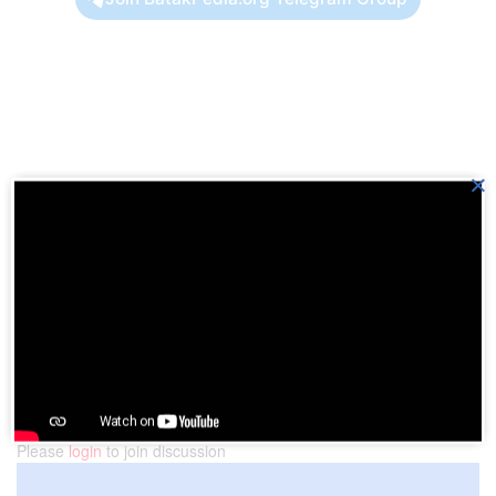
×
Previous Post
Luhut Binsar: Masyarakat harus bangga gunakan
produk dalam negeri
Next Post
Digitalisasi artisan di tepian Danau Toba
Please
login
to join discussion