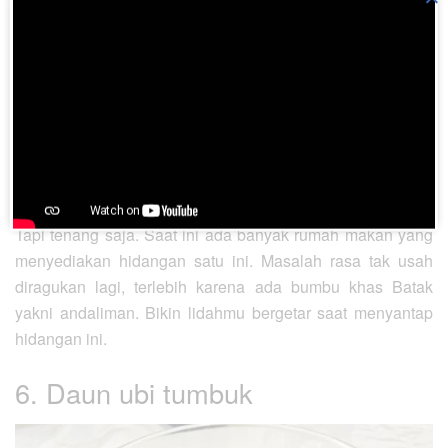
resepsi pernikahan, jika tak ada makanan ini. Arsik ikan
mas dianggap sebagai hidangan wajib saat acara adat
bagi keluarga besar kedua mempelai ataupun acara
penting lainnya.
Ikan mas dipilih karena dianggap sebagai simbol
kesakralan. Tak hanya itu, jumlah ikan mas yang dimasak
pun harus berjumlah ganjil sesuai dengan ketentuan adat.
Tapi tenang saja. Saat ini ada banyak rumah makan yang
menyediakan hidangan satu ini. Masalah rasa tak usah
diragukan lagi, terlebih karena ada bumbu khas Batak
yakni andaliman. Bikin lidahmu bergetar saat menyantap
hidangan ini.
6. Daun ubi tumbuk