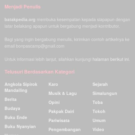
Menjadi Penulis
batakpedia.org
membuka kesempatan kepada siapapun dengan
latar belakang apapun untuk bergabung menjadi kontributor.
Bagi yang ingin bergabung menulis, kirimkan contoh artikelnya ke
email bonpascamp@gmail.com
Untuk informasi lebih lanjut, silahkan kunjungi
halaman berikut ini.
Telusuri Berdasarkan Kategori
Angkola Sipirok
Karo
Sejarah
Mandailing
Musik & Lagu
Simalungun
Berita
Opini
Toba
Budaya
Pakpak Dairi
Tokoh
Buku Ende
Pariwisata
Umum
Buku Nyanyian
Pengembangan
Video