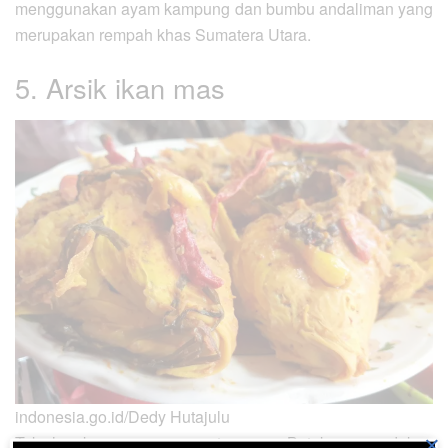
menggunakan ayam kampung dan bumbu andaliman yang
merupakan rempah khas Sumatera Utara.
5. Arsik ikan mas
indonesia.go.id/Dedy Hutajulu
×
Tak lengkap rasanya saat orang Batak mengadakan