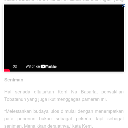
×
masih menggunakan pewarna alam adalah ibunya,”
ungkap Torang.
Usaha untuk membangkitkan pembuatan ulos dengan
pewarna alam inilah yang sedang dilakukan.
“Mereka terampil menenun, tapi kurang pengetahuan
tentang bahan baku. Itu yang kita lakukan saat ini, untuk
mendampingi para penenun agar jangan asal pakai
benang,” kata Torang.
Seniman
Hal senada dituturkan Kerri Na Basaria, perwakilan
Tobatenun yang juga ikut menggagas pameran ini.
“Melestarikan budaya ulos dimulai dengan menempatkan
para penenun bukan sebagai pekerja, tapi sebagai
seniman. Menaikkan derajatnya,” kata Kerri.