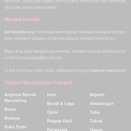
ekonomi, tokoh,dan ragam lainnya yang bersumber dari berbagai
situs dan narasumber resmi
Menjadi Penulis
batakpedia.org
membuka kesempatan kepada siapapun dengan
latar belakang apapun untuk bergabung menjadi kontributor.
Bagi yang ingin bergabung menulis, kirimkan contoh artikelnya ke
email bonpascamp@gmail.com
Untuk informasi lebih lanjut, silahkan kunjungi
halaman berikut ini.
Telusuri Berdasarkan Kategori
Angkola Sipirok
Karo
Sejarah
Mandailing
Musik & Lagu
Simalungun
Berita
Opini
Toba
Budaya
Pakpak Dairi
Tokoh
Buku Ende
Pariwisata
Umum