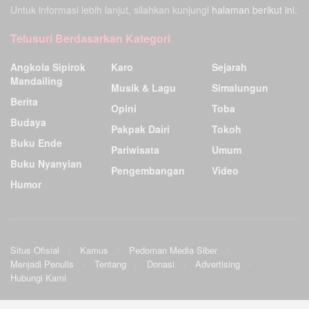
Untuk informasi lebih lanjut, silahkan kunjungi
halaman berikut ini.
Telusuri Berdasarkan Kategori
Angkola Sipirok
Karo
Sejarah
Mandailing
Musik & Lagu
Simalungun
Berita
Opini
Toba
Budaya
Pakpak Dairi
Tokoh
Buku Ende
Pariwisata
Umum
Buku Nyanyian
Pengembangan
Video
Humor
Situs Ofisial
Kamus
Pedoman Media Siber
Menjadi Penulis
Tentang
Donasi
Advertising
Hubungi Kami
Ensiklopedia Budaya Batak
.
©2009
Sunardo Panjaitan
& G. Sahat. All