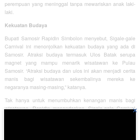
perempuan yang meninggal tanpa mewariskan anak laki-
laki.
Kekuatan Budaya
Bupati Samosir Rapidin Simbolon menyebut, Sigale-gale
Carnival ini menonjolkan kekuatan budaya yang ada di
Samosir. Atraksi budaya termasuk Ulos Batak serupa
magnet yang mampu menarik wisatawan ke Pulau
Samosir. “Atraksi budaya dan ulos ini akan menjadi cerita
manis bagi wisatawan sekembalinya mereka ke
negaranya masing-masing,” katanya.
Tak hanya untuk menumbuhkan kenangan manis bagi
wisatawan, Rapidin menandaskan, Sigale-gale Carnival
×
juga disasar untuk menumbuhkan serta mengentalkan
rasa cinta generasi milenial terhadap budayanya. Sigale-
gale Carnival diyakini ampuh mengedukasi anak muda