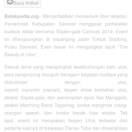
Baca Artikel
Batakpedia.org
– Memanfaatkan momentum libur lebaran,
Pemerintah Kabupaten Samosir menggelar perhelatan
budaya akbar bernama Sigale-gale Carnival 2019.
Event
ini dilangsungkan di sepanjang Jalan Tuktuk Siadong,
Pulau Samosir. Even besar ini mengangkat tajuk “The
Beauty of Ulos”.
Sesuai tema yang mengangkat keadiluhungan kain ulos,
para pengunjung disuguhi beragam kegiatan budaya yang
didominasi dengan ulos,
seperti
manortor
(menari),
fesyen
show berbahan ulos,
atraksi Sigale-gale, dan penampilan epos Nai Manggale,
atraksi Marching Band Taganing, lomba menghias orang-
orangan sawah, dan lomba becak hias wisata. Tak
ayal,
event
ini merupakan fesyen Ulos terbesar dan
pertama kalinya di Kawasan Danau Toba dan dimeriahkan