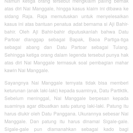
Namun ketiga orang tersebut mengklaim paling berhak
atas diri Nai Manggale, hingga kasus klaim ini dibawa ke
sidang Raja. Raja memutuskan untuk menyelesaikan
kasus ini atas bantuan penatua adat bernama si Aji Bahir-
bahir. Oleh Aji Bahir-bahir diputuskanlah bahwa Datu
Partoar dianggap sebagai Bapak, Baoa Partiga-tiga
sebagai abang dan Datu Partoar sebagai Tulang.
Sehingga ketiga orang dalam legenda tersebut punya hak
atas diri Nai Manggale termasuk soal pembagian mahar
kawin Nai Manggale.
Sayangnya Nai Manggale ternyata tidak bisa memberi
keturunan (anak laki-laki) kepada suaminya, Datu Partiktik.
Sebelum meninggal, Nai Manggale berpesan kepada
suaminya agar dibuatkan satu patung laki-laki. Patung itu
harus diukir oleh Datu Panggana. Ukurannya sebesar Nai
Manggale. Dan patung itu harus dinamai Sigale-gale.
Sigale-gale pun diamanahkan sebagai kado bagi