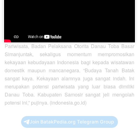
tentang budaya yang bersangkut paut dengan kehidupan
mereka. Dan kebudayaan itu adalah warisan leluhur yang
patut dijunjung karena pesan dan filosofinya relevan
sepanjang zaman.
Atraksi budaya ini juga, kata Direktur Pemasaran
Pariwisata, Badan Pelaksana Otorita Danau Toba Basar
Simanjuntak, sekaligus momentum mempromosikan
kekayaan kebudayaan Indonesia bagi kepada wisatawan
domestik maupun mancanegara. “Budaya Tanah Batak
sangat kaya. Kekayaan alamnya juga sangat indah. Ini
merupakan potensi pariwisata yang luar biasa dimiliki
Danau Toba. Kabupaten Samosir sangat jeli mengolah
potensi ini,” pujinya. (indonesia.go.id)
Join BatakPedia.org Telegram Group