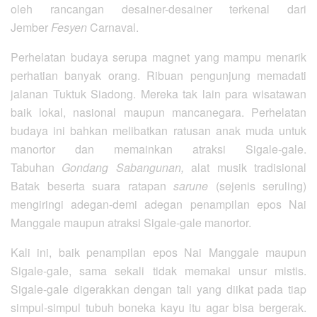
oleh rancangan desainer-desainer terkenal dari
Jember
Fesyen
Carnaval.
Perhelatan budaya serupa magnet yang mampu menarik
perhatian banyak orang. Ribuan pengunjung memadati
jalanan Tuktuk Siadong. Mereka tak lain para wisatawan
baik lokal, nasional maupun mancanegara. Perhelatan
budaya ini bahkan melibatkan ratusan anak muda untuk
manortor dan memainkan atraksi Sigale-gale.
Tabuhan
Gondang Sabangunan,
alat musik tradisional
Batak beserta suara ratapan
sarune
(sejenis seruling)
mengiringi adegan-demi adegan penampilan epos Nai
Manggale maupun atraksi Sigale-gale manortor.
Kali ini, baik penampilan epos Nai Manggale maupun
Sigale-gale, sama sekali tidak memakai unsur mistis.
Sigale-gale digerakkan dengan tali yang diikat pada tiap
simpul-simpul tubuh boneka kayu itu agar bisa bergerak.