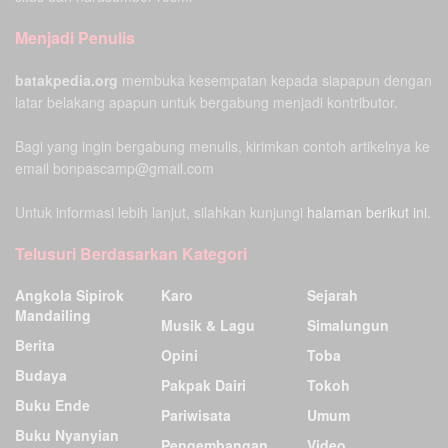
Menjadi Penulis
batakpedia.org
membuka kesempatan kepada siapapun dengan
latar belakang apapun untuk bergabung menjadi kontributor.
Bagi yang ingin bergabung menulis, kirimkan contoh artikelnya ke
email bonpascamp@gmail.com
Untuk informasi lebih lanjut, silahkan kunjungi
halaman berikut ini.
Telusuri Berdasarkan Kategori
Angkola Sipirok
Karo
Sejarah
Mandailing
Musik & Lagu
Simalungun
Berita
Opini
Toba
Budaya
Pakpak Dairi
Tokoh
Buku Ende
Pariwisata
Umum
Buku Nyanyian
Pengembangan
Video