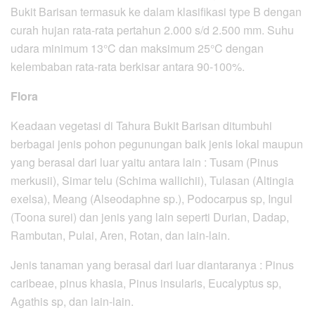
Bukit Barisan termasuk ke dalam klasifikasi type B dengan
curah hujan rata-rata pertahun 2.000 s/d 2.500 mm. Suhu
udara minimum 13°C dan maksimum 25°C dengan
kelembaban rata-rata berkisar antara 90-100%.
Flora
Keadaan vegetasi di Tahura Bukit Barisan ditumbuhi
berbagai jenis pohon pegunungan baik jenis lokal maupun
yang berasal dari luar yaitu antara lain : Tusam (Pinus
merkusii), Simar telu (Schima wallichii), Tulasan (Altingia
exelsa), Meang (Alseodaphne sp.), Podocarpus sp, Ingul
(Toona surei) dan jenis yang lain seperti Durian, Dadap,
Rambutan, Pulai, Aren, Rotan, dan lain-lain.
Jenis tanaman yang berasal dari luar diantaranya : Pinus
caribeae, pinus khasia, Pinus insularis, Eucalyptus sp,
Agathis sp, dan lain-lain.