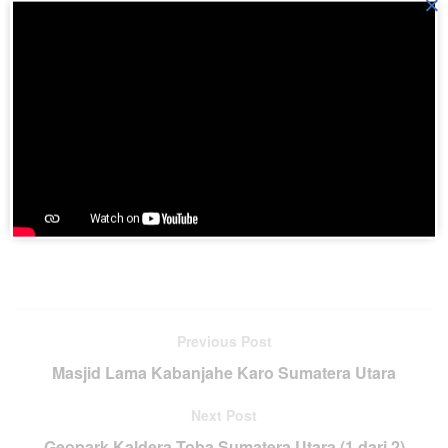
×
budaya, juga aktrasi tunggang gajah, serta sarana
karantina satwa. Selain untuk wisata , lokasi Tongkoh juga
cocok untuk kegiatan penelitian, olah raga misalnya Lintas
Wisata Alam dsb. (gpswistaindonesia)
Join BatakPedia.org Telegram Group
Previous Post
Masjid Lama Kabanjahe Karo Sumatera Utara
Next Post
Geopark Kaldera Toba Sumatera Utara (1 dari 2)